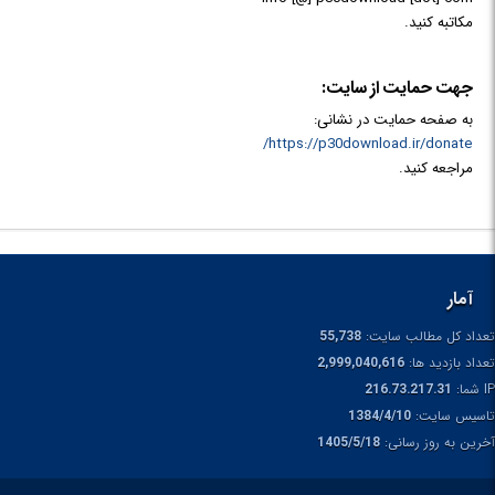
مکاتبه کنید.
جهت حمایت از سایت:
به صفحه حمایت در نشانی:
https://p30download.ir/donate/
مراجعه کنید.
آمار
تعداد کل مطالب سایت:
55,738
تعداد بازدید ها:
2,999,040,616
IP شما:
216.73.217.31
تاسیس سایت:
1384/4/10
آخرین به روز رسانی:
1405/5/18