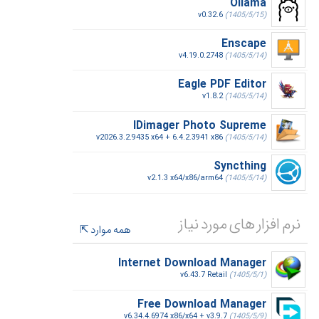
Ollama
v0.32.6
(1405/5/15)
Enscape
v4.19.0.2748
(1405/5/14)
Eagle PDF Editor
v1.8.2
(1405/5/14)
IDimager Photo Supreme
v2026.3.2.9435 x64 + 6.4.2.3941 x86
(1405/5/14)
Syncthing
v2.1.3 x64/x86/arm64
(1405/5/14)
نرم افزار های مورد نیاز
همه موارد
Internet Download Manager
v6.43.7 Retail
(1405/5/1)
Free Download Manager
v6.34.4.6974 x86/x64 + v3.9.7
(1405/5/9)