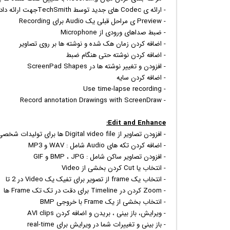
- ارائه ی Codec های جدید توسط TechSmithجهت ارائه دادن Video هایی با کارایی بالا برای سریه و ساده بودن Recording
- Preview ی مراحل قبلی یک Audio برای Recording
- ضبط صداهای ورودی از Microphone
- اضافه کردن زمان هک شده و نوشته ها بر روی تصاویر
- اضافه کردن نوشته حتی هنگام ضبط
- افزودن و تغییر نوشته ها در ScreenPad Shapes
- اضافه کردن سایه
- Use time-lapse recording
- Record annotation Drawings with ScreenDraw
Edit and Enhance:
- افزودن تصاویر از Digital video file ها برای تولیدات شخصی با خروجی های : WMV, MPEG و AVI
- اضافه کردن تکه های Audio شامل : WAV و MP3
- افزودن تصاویر ساکن شامل : BMP ، JPG و GIF
- انتخاب یا Cut کردن بخشی از Video
- انتخاب یک frame از تصویر برای تفیک یک Video در 2 تا
- Zoom کردن در Timeline برای دقت در تک تک Frame ها
- انتخاب بخشی از یک Frame با خروجی BMP
- ویرایش، باز بینی ، بریدن و اضافه کردن AVI clips
- باز بینی و تغییرات شما در ویرایش برای real-time