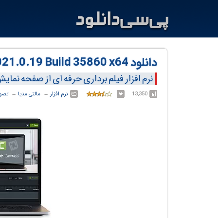
دانلود TechSmith Camtasia v2021.0.19 Build 35860 x64
نرم افزار فیلم برداری حرفه ای از صفحه نمای
13,350
نرم افزار
← ‏
مالتی مدیا
← ‏
تصوی