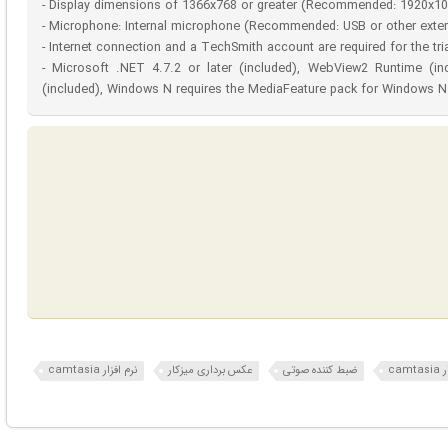
- Display dimensions of 1366x768 or greater (Recommended: 1920x108
- Microphone: Internal microphone (Recommended: USB or other exter
- Internet connection and a TechSmith account are required for the tr
- Microsoft .NET 4.7.2 or later (included), WebView2 Runtime (in
(included), Windows N requires the MediaFeature pack for Windows N
cam
ضبط کننده صوتی
عکس برداری میزکار
نرم افزار camtasia