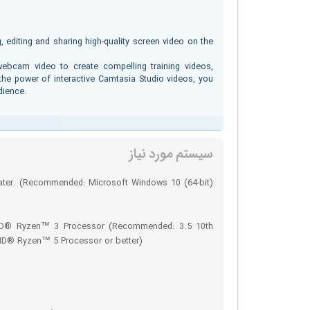
 editing and sharing high-quality screen video on the
 webcam video to create compelling training videos,
the power of interactive Camtasia Studio videos, you
dience.
سیستم مورد نیاز
later. (Recommended: Microsoft Windows 10 (64-bit)
 AMD® Ryzen™ 3 Processor (Recommended: 3.5 10th
AMD® Ryzen™ 5 Processor or better)