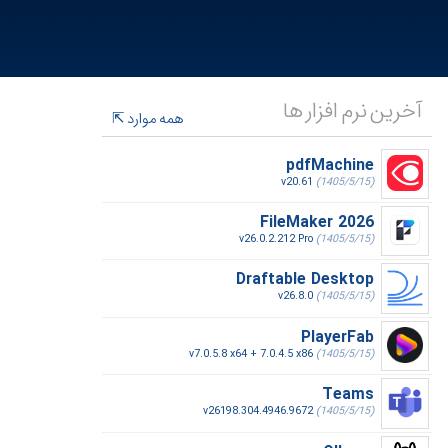
آخرین نرم افزار ها
همه موارد
pdfMachine
v20.61
(1405/5/15)
FileMaker 2026
v26.0.2.212 Pro
(1405/5/15)
Draftable Desktop
v26.8.0
(1405/5/15)
PlayerFab
v7.0.5.8 x64 + 7.0.4.5 x86
(1405/5/15)
Teams
v26198.304.4946.9672
(1405/5/15)