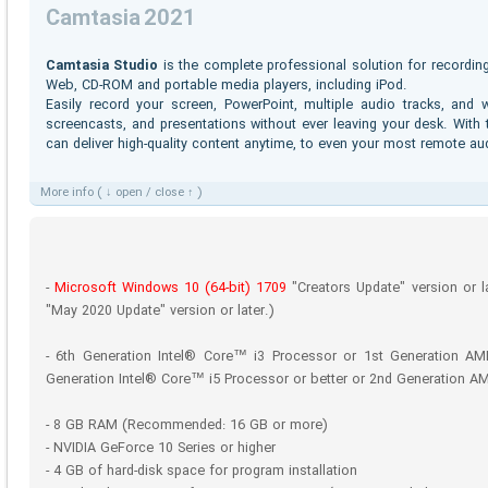
Camtasia 2021
Camtasia Studio
is the complete professional solution for recording,
Web, CD-ROM and portable media players, including iPod.
Easily record your screen, PowerPoint, multiple audio tracks, and
screencasts, and presentations without ever leaving your desk. With 
can deliver high-quality content anytime, to even your most remote au
More info ( ↓ open / close ↑ )
-
Microsoft Windows 10 (64-bit) 1709
"Creators Update" version or 
"May 2020 Update" version or later.)
- 6th Generation Intel® Core™ i3 Processor or 1st Generation
Generation Intel® Core™ i5 Processor or better or 2nd Generation 
- 8 GB RAM (Recommended: 16 GB or more)
- NVIDIA GeForce 10 Series or higher
- 4 GB of hard-disk space for program installation