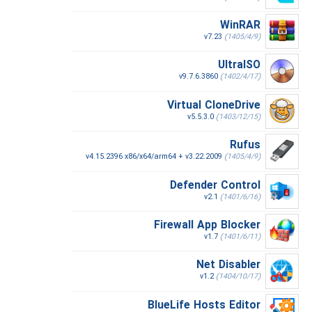
WinRAR
v7.23
(1405/4/9)
UltraISO
v9.7.6.3860
(1402/4/17)
Virtual CloneDrive
v5.5.3.0
(1403/12/15)
Rufus
v4.15.2396 x86/x64/arm64 + v3.22.2009
(1405/4/9)
Defender Control
v2.1
(1401/6/16)
Firewall App Blocker
v1.7
(1401/6/11)
Net Disabler
v1.2
(1404/10/17)
BlueLife Hosts Editor