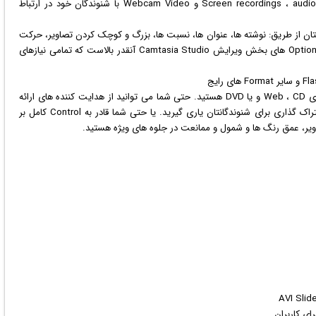
Screen recordings ، audio ، voice ، Narration ، PowerPoint ، Picture-in-Picture و Webcam Video با شنوندگان خود در ارتباط
ت ویرایش و افزایش Video هایتان از طریق: نوشته ها، عنوان ها، نسبت ها، بزرگ و کوچک کردن تصاویر، حرکت
های Graphic ی و صدای افزوده شده. پهناوری و بزرگ بودن Option های بخش ویرایش Camtasia Studio آنقدر بالاست که تمامی نیازهای
شما پس از خروجی قادر به اشتراک گذاشتن File هایتان بر روی Web ، CD و یا DVD هستید. حتی شما می توانید از هدایت کننده های ارائه
شده، در انتخاب بهترین Format و تنظیمات برای قسمت اشتراک گذاری برای شنوندگانتان یاری گیرید. یا حتی شما قادر به Control کامل بر