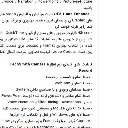
باشید.
- Edit and Enhance:
قابلی
شما را بر طرف خواهد کرد.
- Share:
قابلیت خروجی های متنوع از قبیل: Flash، QuickTime و سایر Format های رایج
روی صدا، video Codecs، کیفیت تصاویر، سرعت انتقال تصاویر، عمق رنگ ها و شمول و ممانعت در جلوه های ویژه هستید.
قابلیت های كلیدی نرم افزار TechSmith Camtasia:
Record:
- ضبط تمام یا قسمتی از صفحه
- ضبط تصاویر WebCam
- ضبط صداهای ورودی و یا صداهای داخل System
- ضبط تمام عناصر و داده های ارائه شده توسط PowerPoint
شامل : Slide timing ، Animations و Voice Narration
- ضبط Click های Mouse و همچنین ضربه های صفحه کلید
- ضبط لایه های Windows و فعل و انفعالات
نرم افزار
ها
- Capture کردن تنها یک Frame برای تصاویر ساکن در AVI Slideshow
- مرحله بندی کردن میان Recording با تعیین کمک کننده ها برای کاربران