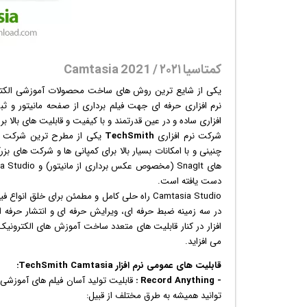
کمتاسیا ۲۰۲۱ / Camtasia 2021
یکی از شایع ترین روش های ساخت محصولات آموزشی الکتر
نرم افزاری حرفه ای جهت
فیلم
برداری از صفحه مانیتور و ث
افزاری ساده و در عین قدرتمند و با کیفیت و قابلیت های بال
شرکت نرم افزاری
TechSmith
یکی از مطرح ترین شرکت های
چنینی و با امکانات بسیار بالا برای کمپانی ها و شرکت های ب
دست یافته است.
Camtasia Studio راه حلی کامل و مطمئن برای خلق انواع فیلم های آموزشی
در سه زمینه ضبط حرفه ای، ویرایش حرفه ای و انتشار حرفه ای م
افزار در کنار قابلیت های متعدد ساخت آموزش های الکترونیک
می افزاید.
قابلیت های عمومی
نرم افزار
TechSmith Camtasia:
- Record Anything :
قابلیت تولید آسان
فیلم
توانید همیشه به طرق مختلف از قبیل: