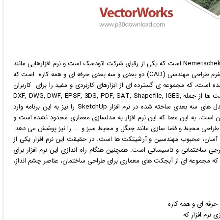
نرم افزار
هایی مانند
محصولات این شرکت را ارائه می کند. VectorWorks یک پلتفرم طراحی مهندسی (CAD) دو بعدی و سه بعدی حرفه ای و همه کاره است که
 است، که مجموعه ی گسترده ای از ابزارهای کاربردی و مفید را برای کاربران
خود فراهم کرده است. این نرم افزار با طیف گسترده ای از فرمت ها از جمله DXF, DWG, DWF, EPSF, 3DS, PDF, SAT, Shapefile, IGES,
Rhino, Parasolid و ... سازگاری دارد. همچنین می توانید مدل های سه بعدی ساخته شده در نرم افزار SketchUp را نیز به این برنامه وارد
 آن است، به این معنا که این نرم افزار به مدلسازی معماری محدود نشده است و
 طراحی محیط و فضا سازی مانند جنگل و محیط سبز و ... را نیز پوشش می دهد.
یا و به کارگیری آسان، محبوب مهندسین و آرشیتکت ها است. در حقیقت این نرم افزار یکی از
رجی ساختمانی و تاسیساتی است. همچنین هنگام راه اندازی این نرم افزار برای
 که مجموعه ای از آبجکت های معماری برای طراحی ساختمان، عناصر چشم انداز،
 نرم افزار که