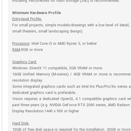
Installing Vectorworks on flash storage (SSD) is recommended.
Minimum Hardware Profile
Entry-level Profile:
For small projects, simple models/drawings with a low level of detail, 
small theaters, small landscaping design)
Processor
: Intel Core i5 or AMD Ryzen 5, or better
RAM
:8GB or more
Graphics Card:
Windows: DirectX 11 compatible, 2GB VRAM or more
16GB Unified Memory (M-series) / 4GB VRAM or more is recommende
resolution display.
Some integrated graphics cards such as Intel Iris Plus/Pro/Xe series 
dedicated graphics card is preferable.
Vision requires a dedicated OpenGL 4.1 compatible graphics card w
past three years (e.g. NVIDIA GeForce RTX 2060 series, AMD Radeon 
Display Resolution:1440 x 900 or higher
Hard Disk:
10GB of free disk space is required for the installation. 30GB or more is 