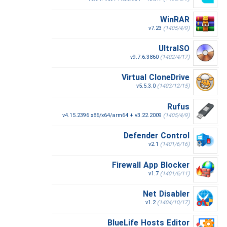
WinRAR
v7.23
(1405/4/9)
UltraISO
v9.7.6.3860
(1402/4/17)
Virtual CloneDrive
v5.5.3.0
(1403/12/15)
Rufus
v4.15.2396 x86/x64/arm64 + v3.22.2009
(1405/4/9)
Defender Control
v2.1
(1401/6/16)
Firewall App Blocker
v1.7
(1401/6/11)
Net Disabler
v1.2
(1404/10/17)
BlueLife Hosts Editor