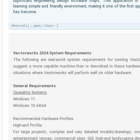
significant engineering design software maps. This application i
learning simple and friendly environment, making it one of the first ap
has become.
More info ( ↓ open / close ↑ )
Vectorworks 2024 System Requirements
The following are real-world system requirements for running Ve
suggest a more capable machine than is described in these hardwar
situations where Vectorworks will perform well on older hardware.
General Requirements
Operating Systems
Windows 11
Windows 10 64-bit
Recommended Hardware Profiles
High-end Profile:
For large projects, complex and very detailed models/drawings, co
entertainment venues, commercial sites, GIS, high-end landscaping des