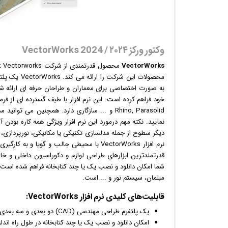
وکتور ورکز ۲۰۲۴ / VectorWorks 2024
VectorWorks
محصول قدرتمندی از شرکت Nemetschek Vectorworks است که یکی از رقبای شرکت اتودسک است و
به صورت اختصاصی برای معماران و طراحان حرفه ای ارائه شده
نمایید. نکته مهم درمورد این نرم افزار ویژگی همه کاره بودن
دیگر سطوح از جمله مدلسازی تکنیکی یا مکانیکی، نورپردازی،
نرم افزار VectorWorks با محیطی جالب و گو
قدرتمندترین ابزارهای طراحی لوازم و دکوراسیون داخلی و خا
شما امکان دانلود و نصب یک یا چند کتابخانه فراهم شده است
مبلمان، سیستم نور و ... است.
قابلیت‌های کلیدی
نرم افزار
VectorWorks:
یک پلتفرم طراحی مهندسی (CAD) دو بعدی و سه بعدی حرفه ای و همه کاره
امکان دانلود و نصب یک یا چند کتابخانه در طول راه اندازی