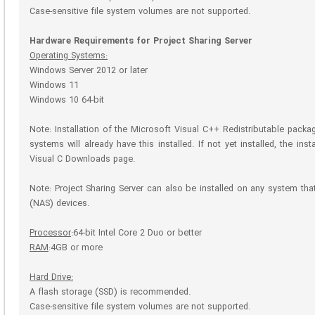
Case-sensitive file system volumes are not supported.
Hardware Requirements for Project Sharing Server
Operating Systems:
Windows Server 2012 or later
Windows 11
Windows 10 64-bit
Note: Installation of the Microsoft Visual C++ Redistributable pack
systems will already have this installed. If not yet installed, the i
Visual C Downloads page.
Note: Project Sharing Server can also be installed on any system th
(NAS) devices.
Processor
:64-bit Intel Core 2 Duo or better
RAM
:4GB or more
Hard Drive:
A flash storage (SSD) is recommended.
Case-sensitive file system volumes are not supported.