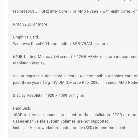
Processor
:3.0+ GHz Intel Core i7 or AMD Ryzen 7 with eight cores, or 
RAM
:32GB or more
Graphics Card:
Windows: DirectX 11 compatible, 8GB VRAM or more
64GB Unified Memory (M-series) / 12GB VRAM or more is recommende
resolution display.
Vision requires a dedicated OpenGL 4.1 compatible graphics card w
past three years (e.g. NVIDIA GeForce RTX 2080 TI series, AMD Rade
Display Resolutin
: 1920 x 1080 or higher
Hard Disk:
10GB of free disk space is required for the installation. 30GB or more is 
Case-sensitive file system volumes are not supported.
Installing Vectorworks on flash storage (SSD) is recommended.