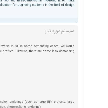
s a two and three-dimensional modeling is to make
plication for beginning students in the field of design
سیستم مورد نیاز
ctorworks 2023. In some demanding cases, we would
e profiles. Likewise, there are some less demanding
mplex renderings (such as large BIM projects, large
ign, photorealistic rendering)