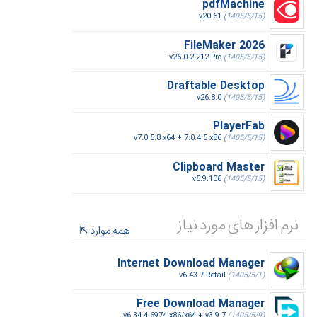
pdfMachine
v20.61
(1405/5/15)
FileMaker 2026
v26.0.2.212 Pro
(1405/5/15)
Draftable Desktop
v26.8.0
(1405/5/15)
PlayerFab
v7.0.5.8 x64 + 7.0.4.5 x86
(1405/5/15)
Clipboard Master
v5.9.106
(1405/5/15)
نرم افزار های مورد نیاز
همه موارد
Internet Download Manager
v6.43.7 Retail
(1405/5/1)
Free Download Manager
v6.34.4.6974 x86/x64 + v3.9.7
(1405/5/9)