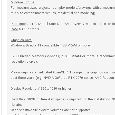
Mid-level Profile:
For medium-sized projects, complex models/drawings with a medium l
mid-size entertainment venues, residential site modeling)
Processor
:2.0+ GHz Intel Core i7 or AMD Ryzen 7 with six cores, or be
RAM
:16GB or more
Graphics Card:
Windows: DirectX 11 compatible, 4GB VRAM or more
32GB Unified Memory (M-series) / 8GB VRAM or more is recommende
resolution display.
Vision requires a dedicated OpenGL 4.1 compatible graphics card w
past three years (e.g. NVIDIA GeForce RTX 2070 series, AMD Radeon 
Display Resolution
:1920 x 1080 or higher
Hard Disk
: 10GB of free disk space is required for the installation. 30
libraries.
Case-sensitive file system volumes are not supported.