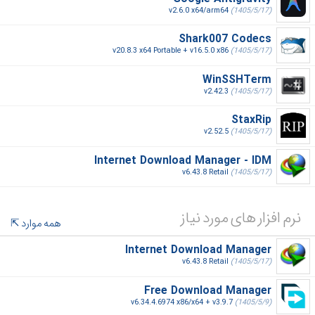
v2.6.0 x64/arm64
(1405/5/17)
Shark007 Codecs
v20.8.3 x64 Portable + v16.5.0 x86
(1405/5/17)
WinSSHTerm
v2.42.3
(1405/5/17)
StaxRip
v2.52.5
(1405/5/17)
Internet Download Manager - IDM
v6.43.8 Retail
(1405/5/17)
نرم افزار های مورد نیاز
همه موارد
Internet Download Manager
v6.43.8 Retail
(1405/5/17)
Free Download Manager
v6.34.4.6974 x86/x64 + v3.9.7
(1405/5/9)