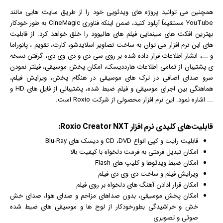
همچنین می توانید پروژه های ویدئویی خود را از طریق سایت هایی مانند
YouTube مستقیماً آپلود کنید، ضمن اینکه فناوری CineMagic به طور خودکار
بهترین افکت های سینمایی
فیلم
های هالیوود را خلق خواهد کرد. از قابلیت
های این
نرم افزار
می توان به ساخت تصاویر اسلایدشو، کارت، تقویم ، پانوراما
و ...، انشار اطلاعات قرار داده شده بر روی سی دی و دی وی دی، گرفتن نسخه
ی پشتیبان از تمامی اطلاعات هارددیسک، امکان پخش موسیقی، فیلتر نمودن
سرو صدای اضافی در ترک های موسیقی در هنگام پخش، ویرایش فیلم،
هماهنگی بین اجرای موسیقی و فیلم ضبط شده، پشتیبانی از فایل های HD و
... اشاره نمود. این نرم افزار محصولی از شرکت Roxio است.
قابلیت‌های کلیدی نرم افزار Roxio Creator NXT:
قابلیت رایت و کپی انواع CD ،DVD و دیسک های Blu-Ray
امکان تبدیل فرمتی به فرمت دلخواه با کیفیت بالا
امکان ضبط ویدئوها و کلیپ های Flash
ویرایش فیلم و ساخت دی وی دی فیلم
امکان قرار ادادن آهنگ های دلخواه بر روی فیلم
امکان پخش موسیقی، بدون صداهای مزاحم و صدای هوا، صدای خش
خش و خراشیدگی بطورخودکار از لوح ها و موسیقی های ضبط شده
صوتی و تصویری