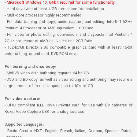
-
Microsoft Windows 10, 64-bit required for some functionality
- Hard drive with at least 4 GB free space for installation
- Multi-core processor highly recommended:
- For data burning and copy, audio capture, and editing: Intel® 1.6GHz
Pentium 4 Processor or AMD equivalent, 1GB RAM
- For video or photo editing, conversion, and playback: Intel Pentium 4
2GHz processor or AMD equivalent and 2GB RAM
- 1024x768 DirectX 9.0c compatible graphics card with at least 16-bit
color setting, sound card, DVD-ROM drive
For burning and disc copy:
- MyDVD video disc authoring requires 64-bit OS
- DVD and BD copy, as well as video editing and authoring, may require a
large amount of free disk space, up to 10's of GB
For video capture:
- OHCI compliant IEEE 1394 FireWire card for use with DV cameras or
Roxio Video Capture USB for analog sources
Supported Languages:
- Roxio Creator NXT: English, French, Italian, German, Spanish, Dutch,