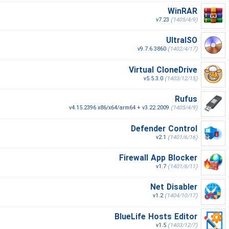
WinRAR
v7.23
(1405/4/9)
UltraISO
v9.7.6.3860
(1402/4/17)
Virtual CloneDrive
v5.5.3.0
(1403/12/15)
Rufus
v4.15.2396 x86/x64/arm64 + v3.22.2009
(1405/4/9)
Defender Control
v2.1
(1401/6/16)
Firewall App Blocker
v1.7
(1401/6/11)
Net Disabler
v1.2
(1404/10/17)
BlueLife Hosts Editor
v1.5
(1403/12/7)