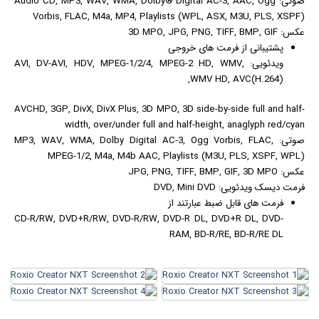
صوتی: Audio CD, MP3, WAV, WMA, Dolby® Digital AC-3, AAC, Ogg
Vorbis, FLAC, M4a, MP4, Playlists (WPL, ASX, M3U, PLS, XSPF)
عکس
: 3D MPO, JPG, PNG, TIFF, BMP, GIF
پشتیبانی از فرمت های خروجی
ویدئویی: AVI, DV-AVI, HDV, MPEG-1/2/4, MPEG-2 HD, WMV,
WMV HD, AVC(H.264),
AVCHD, 3GP, DivX, DivX Plus, 3D MPO, 3D side-by-side full and half-
width, over/under full and half-height, anaglyph red/cyan
صوتی: MP3, WAV, WMA, Dolby Digital AC-3, Ogg Vorbis, FLAC,
MPEG-1/2, M4a, M4b AAC, Playlists (M3U, PLS, XSPF, WPL)
عکس: JPG, PNG, TIFF, BMP, GIF, 3D MPO
فرمت دیسک ویدئویی: DVD, Mini DVD
فرمت های قابل ضبط عبارتند از
CD-R/RW, DVD+R/RW, DVD-R/RW, DVD-R DL, DVD+R DL, DVD-
RAM, BD-R/RE, BD-R/RE DL