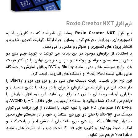
نرم افزار Roxio Creator NXT
نرم افزار
Roxio Creator NXT
رسانه ای قدرتمند که به کاربران اجازه
تصویربرداری، ویرایش، فراهم کردن وسایل اجرا، ارتقاء کیفیت تصویر، ذخیره و
انتشار پروژه های تصویری و صوتی و
عکس
را می دهد.
با استفاده از ابزارهای موجود در این برنامه می توانید به تولید
فیلم
های دو
بعدی و سه بعدی حرفه ای پرداخته و سپس خروجی نهایی را در اکثر فرمت
های رایج سیستم های مدرن مانند Blu-ray و DVD و قابل نمایش در دستگاه
هایی نظیر تبلت iPod, iPad و دستگاه های اندروید، ایجاد کرد.
این نرم افزار قابلیت رایت دیسک های سی دی و دی وی دی و Blu-ray را
داراست. این نرم افزار تمامی نیازهای کاربران را در رابطه با دنیای دیجیتال و
برقراری ارتباط رسانه ای با این دنیا رفع می نماید. این نرم افزار شرایطی را
فراهم می کند که شما بتوانید با استفاده از دوربین های خانگی HD یا AVCHD و
TiV DVRs فیلم های HD خود را تهیه کنید. با استفاده از این برنامه می توان
دیسک های Blu-ray یا حتی دی وی دی استاندارد خود را در سیستم های مجهز
به درایو Blu-ray یا کنسول های
بازی
مانند پلی استیشن اجرا و رایت کنید و
امکان ضبط ویدئوها و کلیپ های Flash تحت وب را از سایت هایی مانند
YouTube فراهم می نماید.