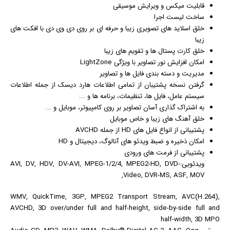
قابلیت میکس و ویرایش موسیقی
ساخت لیست اجرا
خلق اسلاید های تصویری زیبا و حرفه ای بر روی دی وی دی با افکت های
زیبا
خلق کارت پستال ها و تقویم های زیبا
امکان افزایش نور تصاویر با ویژگی LightZone
مدیریت و دسته بندی فایل ها و تصاویر
گرفتن نسخه پشتیبان از تمامی اطلاعات هارد دیسک از جمله اطلاعات
سیستم عامل، فایل ها، تنظیمات، برنامه ها و ...
به اشتراک گذاری آسان تصاویر بر روی کامپیوتر، موبایل و ...
خلق آهنگ های زیبا و خاص موبایل
پشتیبانی از انواع فایل های HD از جمله AVCHD
امکان ذخیره و ضبط ویدئو های آنالوگ، دیجیتال و HD
پشتیبانی از فرمت های ورودی
ویدئویی:AVI, DV, HDV, DV-AVI, MPEG-1/2/4, MPEG2-HD, DVD-
Video, DVR-MS, ASF, MOV,
WMV, QuickTime, 3GP, MPEG2 Transport Stream, AVC(H.264),
AVCHD, 3D over/under full and half-height, side-by-side full and
half-width, 3D MPO