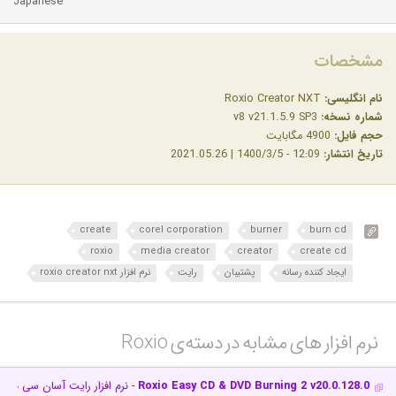
Japanese
مشخصات
نام انگلیسی:
Roxio Creator NXT
شماره نسخه:
v8 v21.1.5.9 SP3
حجم فایل:
4900 مگابایت
تاریخ انتشار:
12:09 - 1400/3/5 | 2021.05.26
create
corel corporation
burner
burn cd
roxio
media creator
creator
create cd
ایجاد کننده رسانه
پشتیبان
رایت
نرم افزار roxio creator nxt
نرم افزار های مشابه در دسته‌ی‌ Roxio‎
Roxio Easy CD & DVD Burning 2 v20.0.128.0
- نرم افزار رایت آسان سی دی