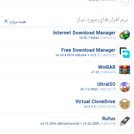
v2.8.2
(1405/5/16)
نرم افزار های مورد نیاز
همه موارد
Internet Download Manager
v6.43.7 Retail
(1405/5/1)
Free Download Manager
v6.34.4.6974 x86/x64 + v3.9.7
(1405/5/9)
WinRAR
v7.23
(1405/4/9)
UltraISO
v9.7.6.3860
(1402/4/17)
Virtual CloneDrive
v5.5.3.0
(1403/12/15)
Rufus
v4.15.2396 x86/x64/arm64 + v3.22.2009
(1405/4/9)