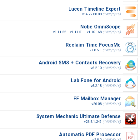
Lucen Timeline Expert
v14.22.00.00
(1405/5/16)
Nobe OmniScope
v1.11.52 + v1.11.51 + v1.10.168
(1405/5/16)
Reclaim Time FocusMe
v7.8.5.3
(1405/5/16)
Android SMS + Contacts Recovery
v6.2.10
(1405/5/16)
Lab.Fone for Android
v6.2.18
(1405/5/16)
EF Mailbox Manager
v26.08
(1405/5/16)
System Mechanic Ultimate Defense
v26.5.1.249
(1405/5/16)
Automatic PDF Processor