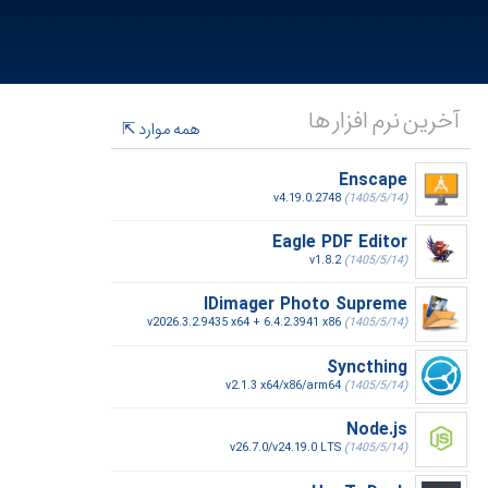
آخرین نرم افزار ها
همه موارد
Enscape
v4.19.0.2748
(1405/5/14)
Eagle PDF Editor
v1.8.2
(1405/5/14)
IDimager Photo Supreme
v2026.3.2.9435 x64 + 6.4.2.3941 x86
(1405/5/14)
Syncthing
v2.1.3 x64/x86/arm64
(1405/5/14)
Node.js
v26.7.0/v24.19.0 LTS
(1405/5/14)