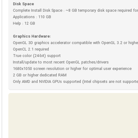
Disk Space
Complete Install Disk Space : ~8 GB temporary disk space required for f
Applications : 110 GB
Help : 12 GB
Graphics Hardware:
OpenGL 3D graphics accelerator compatible with OpenGL 3.2 or highe
OpenCL 2.1 required
True color (24-bit) support
Install/update to most recent OpenGL patches/drivers
1680x1050 screen resolution or higher for optimal user experience
2 GB or higher dedicated RAM
Only AMD and NVIDIA GPUs supported (Intel chipsets are not support