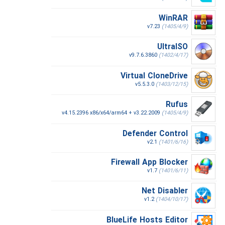
WinRAR
v7.23
(1405/4/9)
UltraISO
v9.7.6.3860
(1402/4/17)
Virtual CloneDrive
v5.5.3.0
(1403/12/15)
Rufus
v4.15.2396 x86/x64/arm64 + v3.22.2009
(1405/4/9)
Defender Control
v2.1
(1401/6/16)
Firewall App Blocker
v1.7
(1401/6/11)
Net Disabler
v1.2
(1404/10/17)
BlueLife Hosts Editor