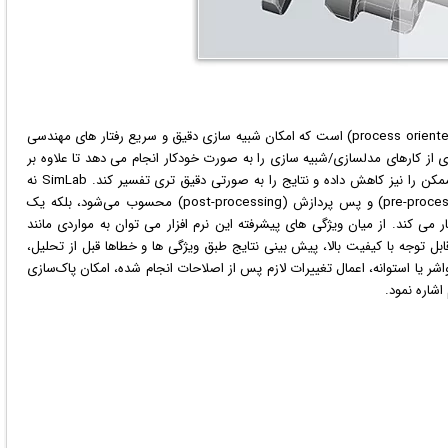
مدلسازی المان محدود فرآیند محور (process oriented) است که امکان شبیه سازی دقیق و سریع رفتار های مهندسی
ی از کارهای مدلسازی/شبیه سازی را به صورت خودکار انجام می دهد تا علاوه بر
کاهش زمان طراحی مدل های المان محدود، تعداد خطاهای ممکن را نیز کاهش داده و نتایج را به صورتی دقیق تری تفسیر کند. SimLab نه
تنها یک نرم افزار قدیمی و کارآمد برای پیش پردازش (pre-processing) و پس پردازش (post-processing) محسوب می‌شود، بلکه یک
 می کند. از میان ویژگی های پیشرفته این نرم افزار می توان به مواردی مانند
 توجه با کیفیت بالا، پیش بینی نتایج طبق ویژگی ها و خطاها قبل از تحلیل،
 هندسه در داخل محیط CAD مانند فیله، واشر یا استوانه، اعمال تغییرات لازم پس از اصلاحات انجام شده، امکان پاک‌سازی
شاره نمود.