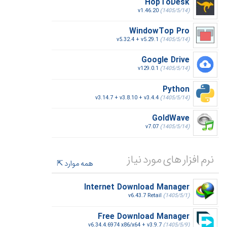
HopToDesk
v1.46.20
(1405/5/14)
WindowTop Pro
v5.32.4 + v5.29.1
(1405/5/14)
Google Drive
v129.0.1
(1405/5/14)
Python
v3.14.7 + v3.8.10 + v3.4.4
(1405/5/14)
GoldWave
v7.07
(1405/5/14)
نرم افزار های مورد نیاز
همه موارد
Internet Download Manager
v6.43.7 Retail
(1405/5/1)
Free Download Manager
v6.34.4.6974 x86/x64 + v3.9.7
(1405/5/9)