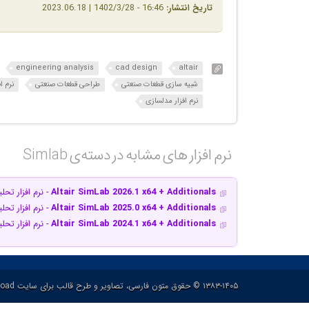
تاریخ انتشار:
16:46 - 1402/3/28 | 2023.06.18
engineering analysis
cad design
altair
شبیه سازی قطعات صنعتی
طراحی قطعات صنعتی
نرم افزار lab
نرم افزار مدلسازی
نرم افزار های مشابه در دسته‌ی‌ Simlab‎
Altair SimLab 2026.1 x64 + Additionals
- نرم افزار ت
Altair SimLab 2025.0 x64 + Additionals
- نرم افزار ت
Altair SimLab 2024.1 x64 + Additionals
- نرم افزار ت
۱۳۸۳-۱۴۰۵ © حقوق متون فارسی، تصاویر و طرح قالب برای سایت p30download و حقوق سایر محتوا برای پدیدآورنده آن محفوظ هست.