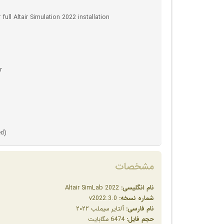
ull Altair Simulation 2022 installation
r
ed)
مشخصات
نام انگلیسی:
Altair SimLab 2022
شماره نسخه:
v2022.3.0
نام فارسی:
آلتایر سیملب ۲۰۲۲
حجم فایل:
6474 مگابایت