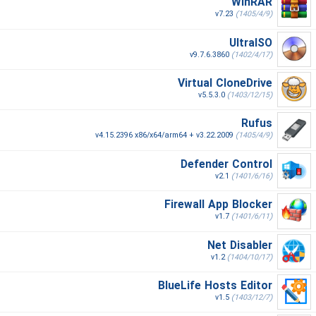
WinRAR
v7.23
(1405/4/9)
UltraISO
v9.7.6.3860
(1402/4/17)
Virtual CloneDrive
v5.5.3.0
(1403/12/15)
Rufus
v4.15.2396 x86/x64/arm64 + v3.22.2009
(1405/4/9)
Defender Control
v2.1
(1401/6/16)
Firewall App Blocker
v1.7
(1401/6/11)
Net Disabler
v1.2
(1404/10/17)
BlueLife Hosts Editor
v1.5
(1403/12/7)