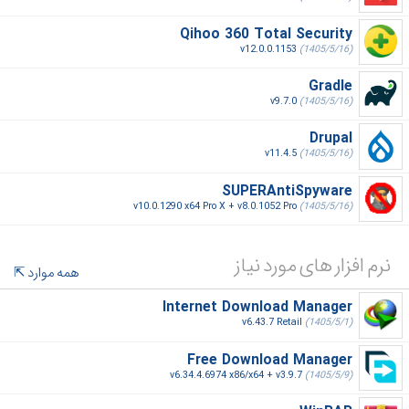
Qihoo 360 Total Security
v12.0.0.1153
(1405/5/16)
Gradle
v9.7.0
(1405/5/16)
Drupal
v11.4.5
(1405/5/16)
SUPERAntiSpyware
v10.0.1290 x64 Pro X + v8.0.1052 Pro
(1405/5/16)
نرم افزار های مورد نیاز
همه موارد
Internet Download Manager
v6.43.7 Retail
(1405/5/1)
Free Download Manager
v6.34.4.6974 x86/x64 + v3.9.7
(1405/5/9)