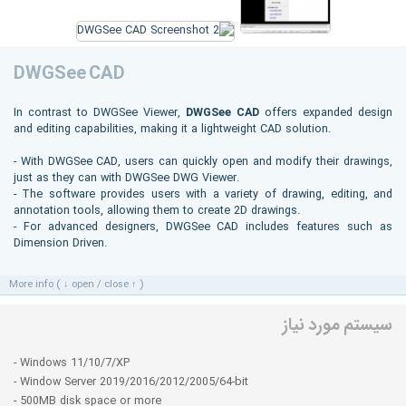
DWGSee CAD
In contrast to DWGSee Viewer,
DWGSee CAD
offers expanded design
and editing capabilities, making it a lightweight CAD solution.
- With DWGSee CAD, users can quickly open and modify their drawings,
just as they can with DWGSee DWG Viewer.
- The software provides users with a variety of drawing, editing, and
annotation tools, allowing them to create 2D drawings.
- For advanced designers, DWGSee CAD includes features such as
Dimension Driven.
More info ( ↓ open / close ↑ )
سیستم مورد نیاز
- Windows 11/10/7/XP
- Window Server 2019/2016/2012/2005/64-bit
- 500MB disk space or more