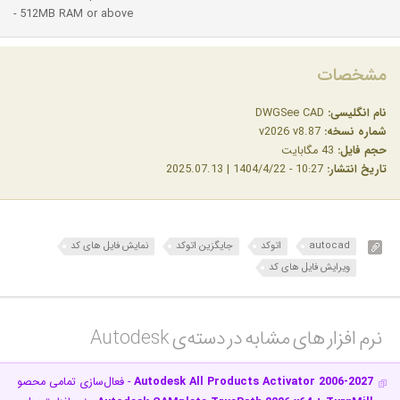
- 512MB RAM or above
مشخصات
نام انگلیسی:
DWGSee CAD
شماره نسخه:
v2026 v8.87
حجم فایل:
43 مگابایت
تاریخ انتشار:
10:27 - 1404/4/22 | 2025.07.13
autocad
اتوکد
جایگزین اتوکد
نمایش فایل های کد
ویرایش فایل های کد
نرم افزار های مشابه در دسته‌ی‌ Autodesk‎
Autodesk All Products Activator 2006-2027
- فعال‌سازی تمامی محصولات