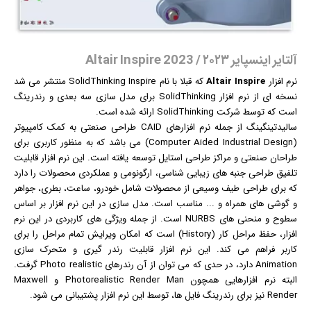
آلتایر اینسپایر ۲۰۲۳ / Altair Inspire 2023
نرم افزار
Altair Inspire
که قبلا با نام SolidThinking Inspire منتشر می شد
نسخه ای از نرم افزار SolidThinking برای مدل سازی سه بعدی و رندرینگ
است که توسط شرکت SolidThinking ارائه شده است.
سالیدتینگینگ از جمله نرم افزارهای CAID طراحی صنعتی به کمک کامپیوتر
(Computer Aided Industrial Design) می باشد که به منظور کاربری برای
طراحان صنعتی و مراکز طراحی استایل توسعه یافته است. این نرم افزار قابلیت
تلفیق طراحی جنبه های زیبایی شناسی، ارگونومی و عملکردی محصولات را دارد
که برای طراحی طیف وسیعی از محصولات شامل خودرو، ساعت، بطری، جواهر
و گوشی های همراه و ... مناسب است. مدل سازی در این نرم افزار بر اساس
سطوح و منحنی های NURBS است. از جمله ویژگی های کاربردی در این نرم
افزار، حفظ مراحل کار (History) است که امکان ویرایش تمام مراحل را برای
کاربر فراهم می کند. این نرم افزار قابلیت رندر گیری و متحرک سازی
Animation دارد، در حدی که می توان از آن رندرهای Photo realistic گرفت.
البته نرم افزارهایی همچون Photorealistic Render Man و Maxwell
Render نیز برای رندرینگ فایل ها، توسط این نرم افزار پشتیبانی می شود.