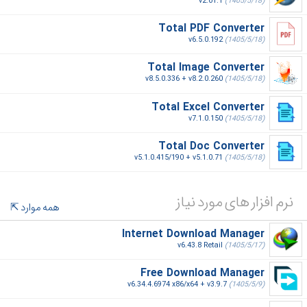
v2.01.1
(1405/5/18)
Total PDF Converter
v6.5.0.192
(1405/5/18)
Total Image Converter
v8.5.0.336 + v8.2.0.260
(1405/5/18)
Total Excel Converter
v7.1.0.150
(1405/5/18)
Total Doc Converter
v5.1.0.415/190 + v5.1.0.71
(1405/5/18)
نرم افزار های مورد نیاز
همه موارد
Internet Download Manager
v6.43.8 Retail
(1405/5/17)
Free Download Manager
v6.34.4.6974 x86/x64 + v3.9.7
(1405/5/9)