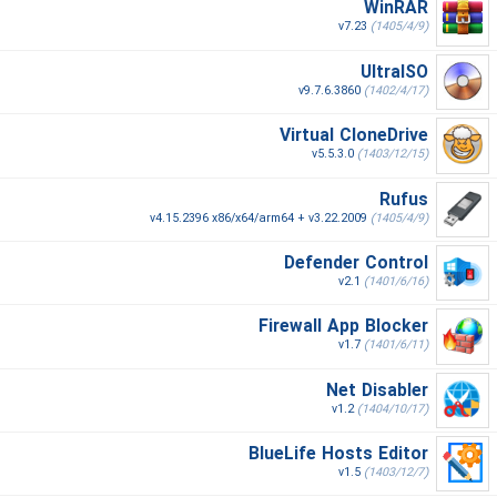
WinRAR
v7.23
(1405/4/9)
UltraISO
v9.7.6.3860
(1402/4/17)
Virtual CloneDrive
v5.5.3.0
(1403/12/15)
Rufus
v4.15.2396 x86/x64/arm64 + v3.22.2009
(1405/4/9)
Defender Control
v2.1
(1401/6/16)
Firewall App Blocker
v1.7
(1401/6/11)
Net Disabler
v1.2
(1404/10/17)
BlueLife Hosts Editor
v1.5
(1403/12/7)