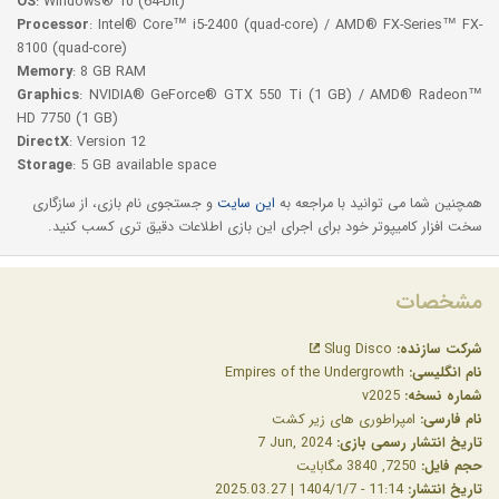
OS
: Windows® 10 (64-bit)
Processor
: Intel® Core™ i5-2400 (quad-core) / AMD® FX-Series™ FX-
8100 (quad-core)
Memory
: 8 GB RAM
Graphics
: NVIDIA® GeForce® GTX 550 Ti (1 GB) / AMD® Radeon™
HD 7750 (1 GB)
DirectX
: Version 12
Storage
: 5 GB available space
همچنین شما می توانید با مراجعه به
این سایت
و جستجوی نام بازی، از سازگاری
سخت افزار کامیپوتر خود برای اجرای این بازی اطلاعات دقیق تری کسب کنید.
مشخصات
شرکت سازنده:
Slug Disco
نام انگلیسی:
Empires of the Undergrowth
شماره نسخه:
v2025
نام فارسی:
امپراطوری های زیر کشت
تاریخ انتشار رسمی بازی:
‎ 7 Jun, 2024
حجم فایل:
7250, 3840 مگابایت
تاریخ انتشار:
11:14 - 1404/1/7 | 2025.03.27