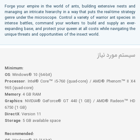
Forge your empire in the world of ants, building extensive nests and
managing an intricate hierarchy in a way that puts the real-time strategy
genre under the microscope. Control a variety of warrior ant species in
intense battles, command your workers to build and supply an ever-
expanding base, and protect your queen at all costs while navigating the
unique threats and opportunities of the insect world.
سیستم مورد نیاز
Minimum:
OS
: Windows® 10 (64-bit)
Processor
: Intel® Core™ i5-760 (quad-core) / AMD® Phenom™ II X4
965 (quad-core)
Memory
: 4 GB RAM
Graphics
: NVIDIA® GeForce® GT 440 (1 GB) / AMD® Radeon™ HD
6750 (1 GB)
DirectX
: Version 11
Storage
: 5 GB available space
Recommended: