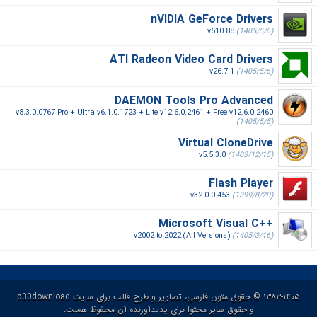
nVIDIA GeForce Drivers
v610.88
(1405/5/6)
ATI Radeon Video Card Drivers
v26.7.1
(1405/5/6)
DAEMON Tools Pro Advanced
v8.3.0.0767 Pro + Ultra v6.1.0.1723 + Lite v12.6.0.2461 + Free v12.6.0.2460
(1405/5/5)
Virtual CloneDrive
v5.5.3.0
(1403/12/15)
Flash Player
v32.0.0.453
(1399/8/20)
Microsoft Visual C++‎
v2002 to 2022 (All Versions)
(1405/3/16)
۱۳۸۳-۱۴۰۵ © حقوق متون فارسی، تصاویر و طرح قالب برای سایت p30download
و حقوق سایر محتوا برای پدیدآورنده آن محفوظ هست.