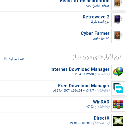
Beast of Reincarnation
هیولای تناسخ یافته‎
Retrowave 2
موج آینده نگر 2‎
Cyber Farmer
کشاورز سایبری‎
نرم افزار های مورد نیاز
همه موارد
Internet Download Manager
v6.43.7 Retail
(1405/5/1)
Free Download Manager
v6.34.4.6974 x86/x64 + v3.9.7
(1405/5/9)
WinRAR
v7.23
(1405/4/9)
DirectX
v9.0c June 2010
(1389/3/17)