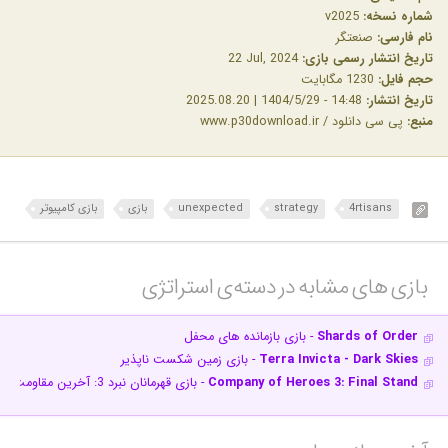
شماره نسخه:
v2025
نام فارسی:
صنعتگر
تاریخ انتشار رسمی بازی:
‎22 Jul, 2024
حجم فایل:
1230 مگابایت
تاریخ انتشار:
14:48 - 1404/5/29 | 2025.08.20
منبع:
پی سی دانلود / www.p30download.ir
4rtisans
strategy
unexpected
بازی
بازی کامپیوتر
بازی های مشابه در دسته‌ی‌ استراتژی‎
Shards of Order
- بازی بازمانده های محفل
Terra Invicta - Dark Skies
- بازی زمین شکست ناپذیر
Company of Heroes 3: Final Stand
- بازی قهرمانان نبرد 3: آخرین مقاومت