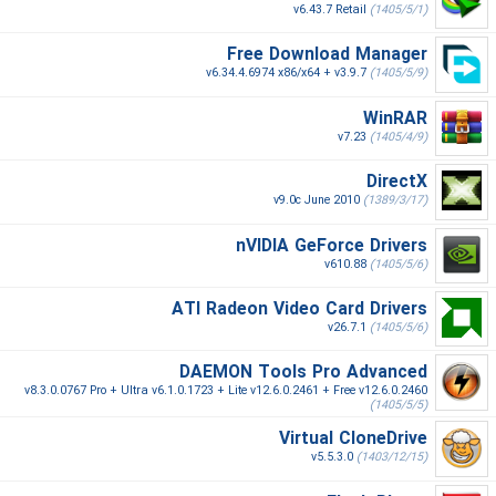
v6.43.7 Retail
(1405/5/1)
Free Download Manager
v6.34.4.6974 x86/x64 + v3.9.7
(1405/5/9)
WinRAR
v7.23
(1405/4/9)
DirectX
v9.0c June 2010
(1389/3/17)
nVIDIA GeForce Drivers
v610.88
(1405/5/6)
ATI Radeon Video Card Drivers
v26.7.1
(1405/5/6)
DAEMON Tools Pro Advanced
v8.3.0.0767 Pro + Ultra v6.1.0.1723 + Lite v12.6.0.2461 + Free v12.6.0.2460
(1405/5/5)
Virtual CloneDrive
v5.5.3.0
(1403/12/15)