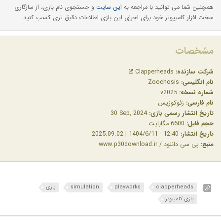
همچنین شما می توانید با مراجعه به
این سایت
و جستجوی نام بازی، از سازگاری
سخت افزار کامیپوتر خود برای اجرای این بازی اطلاعات دقیق تری کسب کنید.
مشخصات
شرکت سازنده:
Clapperheads
نام انگلیسی:
Zoochosis
شماره نسخه:
v2025
نام فارسی:
زئوکوزیس
تاریخ انتشار رسمی بازی:
‎30 Sep, 2024
حجم فایل:
6600 مگابایت
تاریخ انتشار:
12:40 - 1404/6/11 | 2025.09.02
منبع:
پی سی دانلود / www.p30download.ir
clapperheads
playworks
simulation
بازی
بازی کامپیوتر