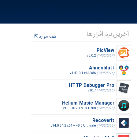
آخرین نرم افزار ها
همه موارد
PicView
v5.0.2
(1405/5/17)
Ahnenblatt
v4.49.0.1 x64/x86
(1405/5/16)
HTTP Debugger Pro
v10.7
(1405/5/16)
Helium Music Manager
v18.1.812 + v18.1.788
(1405/5/16)
Recoverit
v14.0.34.2 x64 + v8.0 Ultimate
(1405/5/16)