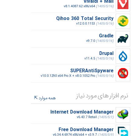
Vivaldi + Mail
v8.1.4087.62 x86/x64
(1405/5/16)
Qihoo 360 Total Security
v12.0.0.1153
(1405/5/16)
Gradle
v9.7.0
(1405/5/16)
Drupal
v11.4.5
(1405/5/16)
SUPERAntiSpyware
v10.0.1290 x64 Pro X + v8.0.1052 Pro
(1405/5/16)
نرم افزار های مورد نیاز
همه موارد
Internet Download Manager
v6.43.7 Retail
(1405/5/1)
Free Download Manager
v6.34.4.6974 x86/x64 + v3.9.7
(1405/5/9)