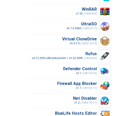
WinRAR
v7.23
(1405/4/9)
UltraISO
v9.7.6.3860
(1402/4/17)
Virtual CloneDrive
v5.5.3.0
(1403/12/15)
Rufus
v4.15.2396 x86/x64/arm64 + v3.22.2009
(1405/4/9)
Defender Control
v2.1
(1401/6/16)
Firewall App Blocker
v1.7
(1401/6/11)
Net Disabler
v1.2
(1404/10/17)
BlueLife Hosts Editor