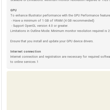
Scalable UI Limitations: Minimum monitor resolution required is 1920 
GPU
To enhance Illustrator performance with the GPU Performance featur
- Have a minimum of 1 GB of VRAM (4 GB recommended)
- Support OpenGL version 4.0 or greater.
Limitations in Outline Mode: Minimum monitor resolution required is 2
Ensure that you install and update your GPU device drivers.
Internet connection
Internet connection and registration are necessary for required softwa
to online services.1