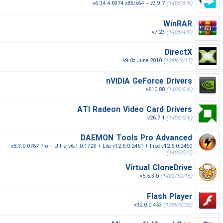
v6.34.4.6974 x86/x64 + v3.9.7
(1405/5/9)
WinRAR
v7.23
(1405/4/9)
DirectX
v9.0c June 2010
(1389/3/17)
nVIDIA GeForce Drivers
v610.88
(1405/5/6)
ATI Radeon Video Card Drivers
v26.7.1
(1405/5/6)
DAEMON Tools Pro Advanced
v8.3.0.0767 Pro + Ultra v6.1.0.1723 + Lite v12.6.0.2461 + Free v12.6.0.2460
(1405/5/5)
Virtual CloneDrive
v5.5.3.0
(1403/12/15)
Flash Player
v32.0.0.453
(1399/8/20)