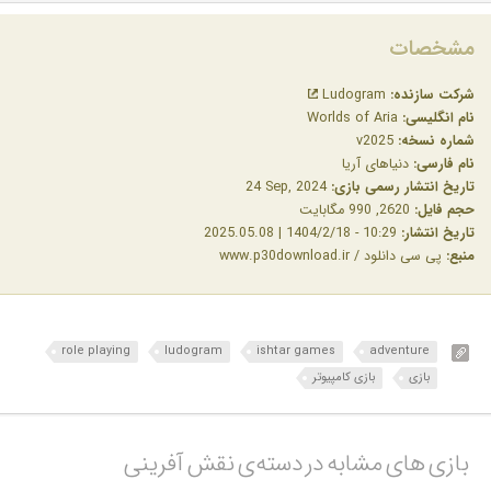
مشخصات
شرکت سازنده:
Ludogram
نام انگلیسی:
Worlds of Aria
شماره نسخه:
v2025
نام فارسی:
دنیاهای آریا
تاریخ انتشار رسمی بازی:
‎24 Sep, 2024
حجم فایل:
2620, 990 مگابایت
تاریخ انتشار:
10:29 - 1404/2/18 | 2025.05.08
منبع:
پی سی دانلود / www.p30download.ir
role playing
ludogram
ishtar games
adventure
بازی
بازی کامپیوتر
بازی های مشابه در دسته‌ی‌ نقش آفرینی‎