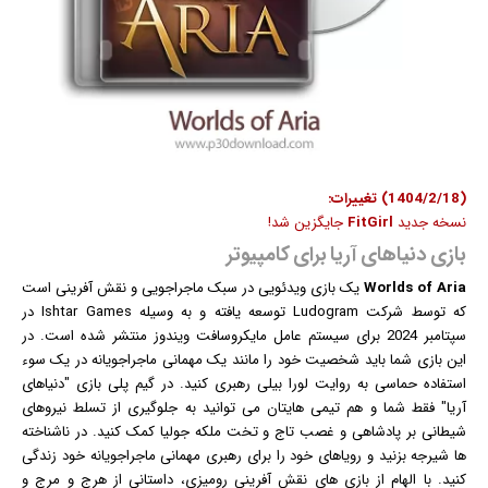
(1404/2/18) تغییرات:
نسخه جدید
FitGirl
جایگزین شد!
بازی دنیاهای آریا برای کامپیوتر
Worlds of Aria
یک
بازی
ویدئویی در سبک ماجراجویی و نقش آفرینی است
که توسط شرکت Ludogram توسعه یافته و به وسیله Ishtar Games در
سپتامبر 2024 برای سیستم عامل مایکروسافت
ویندوز
منتشر شده است. در
این بازی شما باید شخصیت خود را مانند یک مهمانی ماجراجویانه در یک سوء
استفاده حماسی به روایت لورا بیلی رهبری کنید. در گیم پلی بازی "دنیاهای
آریا" فقط شما و هم تیمی هایتان می توانید به جلوگیری از تسلط نیروهای
شیطانی بر پادشاهی و غصب تاج و تخت ملکه جولیا کمک کنید. در ناشناخته
ها شیرجه بزنید و رویاهای خود را برای رهبری مهمانی ماجراجویانه خود زندگی
کنید. با الهام از بازی های نقش آفرینی رومیزی، داستانی از هرج و مرج و