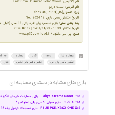
نام انگلیسی:
Test Drive Unlimited Solar Crown
نام فارسی:
تست درایو
ویژه کنسول(های):
Xbox XS, PS5
تاریخ انتشار رسمی بازی:
12 Sep 2024
رده بندی سنی:
بازی مناسب برای افراد بالای 18 سال (دارای خشونت زیاد)
تاریخ انتشار:
13:33 - 1404/11/23 | 2026.02.12
منبع:
پی سی دانلود / www.p30download.ir
 drive
racing
ps5
nacon
kt racing
ایکس باکس وان اس
ایکس باکس وان ایکس
بازی
بازی های مشابه در دسته‌ی‌ مسابقه ای‎
Tokyo Xtreme Racer PS5
- بازی مسابقات هیجان انگیز توکیو برای پ
RIDE 6 PS5
- بازی سواری 6 برای پلی استیشن 5
F1 25 PS5, XBOX ONE X/S
- بازی مسابقات فرمول یک 25 برای پلی استیشن 5 و ایکس باکس وان XS