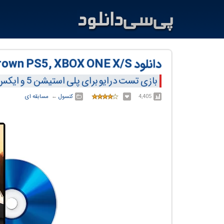
دانلود Test Drive Unlimited Solar Crown PS5, XBOX ONE X/S
بازی تست درایو برای پلی استیشن 5 و ایکس باکس وان X/S
4,405
کنسول
← ‏
مسابقه ای