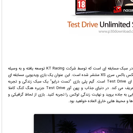
ویدئویی در سبک مسابقه ای است که توسط شرکت KT Racing توسعه یافته و به وسیله
Nacon در سپتامبر 2024 برای پلتفرم های پلی استیشن 5 و ایکس باکس سری XS منتشر شده است. این عنوان یک بازی ویدیویی مسابقه ای
آنلاین و بیست و یکمین قسمت از سری بازی های مسابقه ای Test Drive است. گیم پلی بازی "تست درایو" یک سبک زندگی و تجربه
اجتماعی است که یک بازی مسابقه ای جهان باز را دوباره تعریف می کند. در دنیای جذاب و پهن آور Test Drive جزیره هنگ کنگ کاملا
 به جاده بروید و نهایت زندگی لوکس را تجربه کنید. بازی از لحاظ
گرافیک
ی و
ا و محیط هایی خارق العاده خواهید بود.