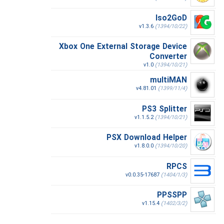
Iso2GoD
v1.3.6
(1394/10/22)
Xbox One External Storage Device
Converter
v1.0
(1394/10/21)
multiMAN
v4.81.01
(1399/11/4)
PS3 Splitter
v1.1.5.2
(1394/10/21)
PSX Download Helper
v1.8.0.0
(1394/10/20)
RPCS
v0.0.35-17687
(1404/1/3)
PPSSPP
v1.15.4
(1402/3/2)