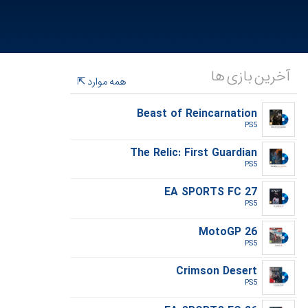
آخرین بازی ها
همه موارد
Beast of Reincarnation
PS5‎
The Relic: First Guardian
PS5‎
EA SPORTS FC 27
PS5‎
MotoGP 26
PS5‎
Crimson Desert
PS5‎