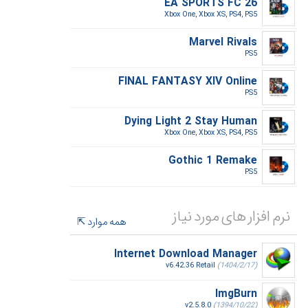
EA SPORTS FC 26
Xbox One, Xbox XS, PS4, PS5‎
Marvel Rivals
PS5‎
FINAL FANTASY XIV Online
PS5‎
Dying Light 2 Stay Human
Xbox One, Xbox XS, PS4, PS5‎
Gothic 1 Remake
PS5‎
نرم افزار های مورد نیاز
همه موارد
Internet Download Manager
v6.42.36 Retail
(1404/2/17)
ImgBurn
v2.5.8.0
(1394/10/22)