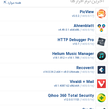
آخرین نرم افزار ها
همه موارد
PicView
v5.0.2
(1405/5/17)
Ahnenblatt
v4.49.0.1 x64/x86
(1405/5/16)
HTTP Debugger Pro
v10.7
(1405/5/16)
Helium Music Manager
v18.1.812 + v18.1.788
(1405/5/16)
Recoverit
v14.0.34.2 x64 + v8.0 Ultimate
(1405/5/16)
Vivaldi + Mail
v8.1.4087.62 x86/x64
(1405/5/16)
Qihoo 360 Total Security
v12.0.0.1153
(1405/5/16)