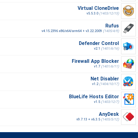
Virtual CloneDrive
v5.5.3.0
(1403/12/15)
Rufus
v4.15.2396 x86/x64/arm64 + v3.22.2009
(1405/4/9)
Defender Control
v2.1
(1401/6/16)
Firewall App Blocker
v1.7
(1401/6/11)
Net Disabler
v1.2
(1404/10/17)
BlueLife Hosts Editor
v1.5
(1403/12/7)
AnyDesk
v9.7.13 + v6.3.5
(1405/5/12)