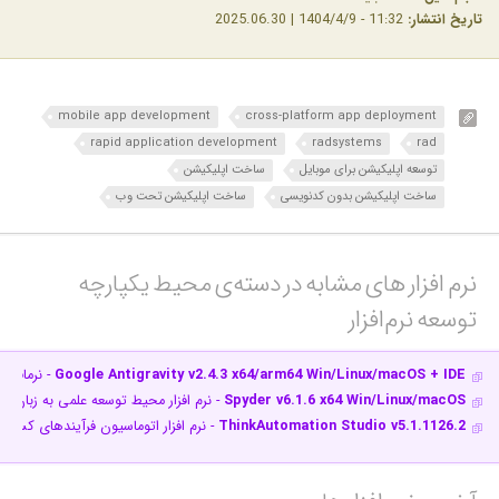
تاریخ انتشار:
11:32 - 1404/4/9 | 2025.06.30
mobile app development
cross-platform app deployment
rapid application development
radsystems
rad
توسعه اپلیکیشن برای موبایل
ساخت اپلیکیشن
ساخت اپلیکیشن بدون کدنویسی
ساخت اپلیکیشن تحت وب
نرم افزار های مشابه در دسته‌ی‌ محیط یکپارچه
توسعه نرم‌افزار‎
Google Antigravity v2.4.3 x64/arm64 Win/Linux/macOS + IDE
- نرم‎افزار برنامه‌نویسی با کمک هوش مصنوعی
Spyder v6.1.6 x64 Win/Linux/macOS
- نرم افزار محیط توسعه علمی به زبان پا
ThinkAutomation Studio v5.1.1126.2
- نرم افزار اتوماسیون فرآیندهای کسب‌و