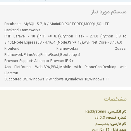
سیستم مورد نیاز
Database : MySQL 5.7, 8 / MariaDB,POSTGRES,MSSQL,SQLITE
Backend Frameworks:
PHP Laravel - 10 (PHP >= 8.1),Python Flask - 2.1.0 (Python 3.8 to
3.10),Node ExpressJS - 4.16.4 (NodeJS >= 18),ASP.Net Core - 3.1, 6.0
Frontend Frameworks: Quasar
Framework,PrimeVue,PrimeReact,Bootstrap 5
Browser Support: All major Browser IE 9+
App Platforms: Web,SPA,PWA,Mobile with PhoneGap,Desktop with
Electron
Supported OS: Windows 7,Windows 8,Windows 10,Windows 11
مشخصات
نام انگلیسی:
RadSystems
شماره نسخه:
v9.0.3
نام فارسی:
ردسیستم
حجم فایل:
17 مگابایت