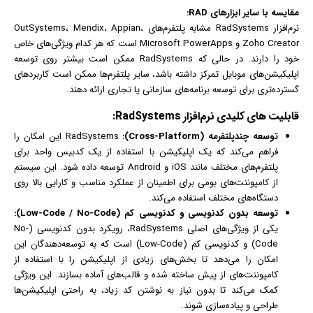
مقایسه با سایر ابزارهای RAD:
نرم‌افزار RadSystems مشابه پلتفرم‌های OutSystems، Mendix، Appian،
Zoho Creator و Microsoft PowerApps است که هر کدام ویژگی‌های خاص
خود را دارند. در حالی که RadSystems ممکن است بیشتر روی توسعه
اپلیکیشن‌های موبایل تمرکز داشته باشد، سایر پلتفرم‌ها ممکن است کاربردهای
گسترده‌تری برای توسعه برنامه‌های سازمانی یا تجاری ارائه دهند.
قابلیت ‌های کلیدی نرم‌افزار RadSystems:
توسعه چندپلتفرمه (Cross-Platform):
RadSystems این امکان را
فراهم می‌کند که یک اپلیکیشن با استفاده از یک کدبیس واحد برای
پلتفرم‌های مختلف مانند iOS و Android توسعه داده شود. این سیستم
از کامپوننت‌های بومی برای اطمینان از عملکرد مناسب و کارایی بالا روی
دستگاه‌های مختلف استفاده می‌کند.
توسعه بدون کدنویسی و کدنویسی کم (Low-Code / No-Code):
یکی از ویژگی‌های اصلی RadSystems، رویکرد بدون کدنویسی (No-
Code) و کدنویسی کم (Low-Code) است که به توسعه‌دهندگان این
امکان را می‌دهد تا بخش‌های زیادی از اپلیکیشن را با استفاده از
کامپوننت‌های از پیش ساخته شده و قالب‌های آماده بسازند. این ویژگی
کمک می‌کند تا بدون نیاز به نوشتن کد زیاد، به راحتی اپلیکیشن‌ها
طراحی و پیاده‌سازی شوند.