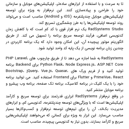
تا به سرعت و با استفاده از ابزارهای ساده‌تر، اپلیکیشن‌های موبایل و سازمانی
خود را طراحی و پیاده‌سازی کنند. این نرم‌افزار به ویژه برای توسعه
اپلیکیشن‌های موبایل چندپلتفرمه (iOS و Android) مناسب است و می‌تواند
روند توسعه اپلیکیشن‌ها را به طرز چشمگیری تسریع کند.
RadSystems Studio یک
نرم افزار
قوی با کد کم است که با کاهش زمان
کدنویسی اضافی، فرآیند توسعه سریع برنامه را تسهیل می کند. از طریق
الگوریتم موتور پیچیده آن، این امکان وجود دارد که یک برنامه کاربردی در
چندین زبان برنامه نویسی از یک پایه کد واحد تولید شود.
RadSystems به شما اجازه می دهد تا از طریق چارچوب های PHP Laravel،
Python Flask، Node Express.js، ASP.NET Core برای Backend برنامه
تولید کنید و از فریم ورک های Bootstrap، jQuery، Vue.js، Quasar،
PrimeVue، React و Flutter برای Frontend استفاده کنید. می توانید برنامه
خود را با یک کلیک در برنامه کلاسیک، برنامه تک صفحه، برنامه وب پیشرو و
برنامه موبایل منتشر کنید.
در واقع نرم‌افزار RadSystems ابزاری قدرتمند برای توسعه سریع و کارآمد
اپلیکیشن‌ها است که با ویژگی‌های توسعه چندپلتفرمه، کدنویسی کم، و ابزارهای
مدیریت بک‌اند، آن را برای تیم‌های توسعه نرم‌افزار و کسب‌وکارها بسیار
مناسب می‌سازد. این ابزار به ویژه برای کسانی که می‌خواهند اپلیکیشن‌هایی
سریع و کارآمد بسازند، بدون نیاز به کدنویسی پیچیده، مناسب است.