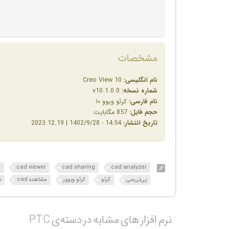
مشخصات
نام انگلیسی:
Creo View 10
شماره نسخه:
v10.1.0.0
نام فارسی:
کرئو ویوو ۱۰
حجم فایل:
857 مگابایت
تاریخ انتشار:
14:54 - 1402/9/28 | 2023.12.19
o
cad viewer
cad sharing
cad analyzer
پی‌تی‌سی
کرئو
کرئو ویوور
مشاهده cad
نر
نرم افزار های مشابه در دسته‌ی‌ PTC‎