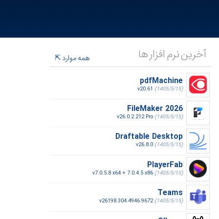
آخرین نرم افزار ها
همه موارد
pdfMachine
v20.61
(1405/5/15)
FileMaker 2026
v26.0.2.212 Pro
(1405/5/15)
Draftable Desktop
v26.8.0
(1405/5/15)
PlayerFab
v7.0.5.8 x64 + 7.0.4.5 x86
(1405/5/15)
Teams
v26198.304.4946.9672
(1405/5/15)