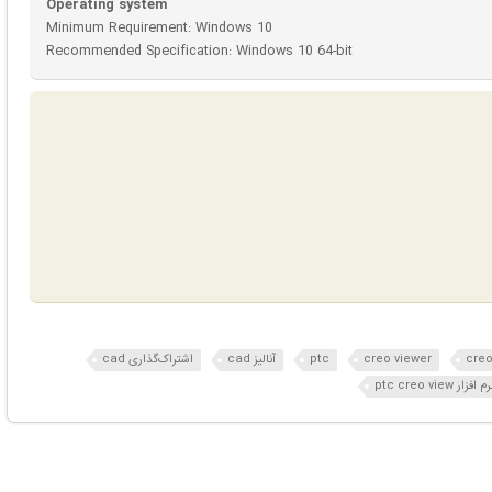
Operating system
Minimum Requirement: Windows 10
Recommended Specification: Windows 10 64-bit
cre
creo viewer
ptc
آنالیز cad
اشتراک‌گذاری cad
م افزار ptc creo view