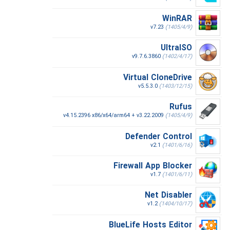
WinRAR
v7.23
(1405/4/9)
UltraISO
v9.7.6.3860
(1402/4/17)
Virtual CloneDrive
v5.5.3.0
(1403/12/15)
Rufus
v4.15.2396 x86/x64/arm64 + v3.22.2009
(1405/4/9)
Defender Control
v2.1
(1401/6/16)
Firewall App Blocker
v1.7
(1401/6/11)
Net Disabler
v1.2
(1404/10/17)
BlueLife Hosts Editor