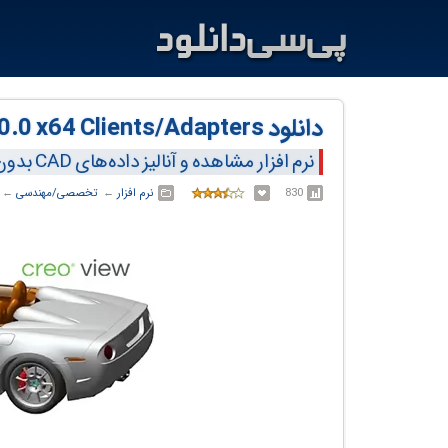
دانلود PTC Creo View v10.1.0.0 x64 Clients/Adapters
نرم افزار مشاهده و آنالیز داده‌های CAD بدون نیاز به نرم افزارهای تخصصی
830
نرم افزار
← ‏
تخصصی/مهندسی
← ‏