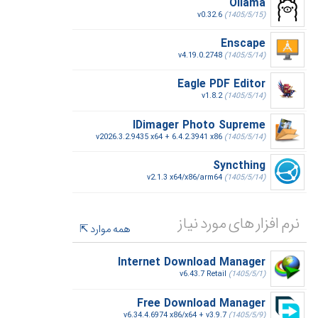
Ollama
v0.32.6
(1405/5/15)
Enscape
v4.19.0.2748
(1405/5/14)
Eagle PDF Editor
v1.8.2
(1405/5/14)
IDimager Photo Supreme
v2026.3.2.9435 x64 + 6.4.2.3941 x86
(1405/5/14)
Syncthing
v2.1.3 x64/x86/arm64
(1405/5/14)
نرم افزار های مورد نیاز
همه موارد
Internet Download Manager
v6.43.7 Retail
(1405/5/1)
Free Download Manager
v6.34.4.6974 x86/x64 + v3.9.7
(1405/5/9)