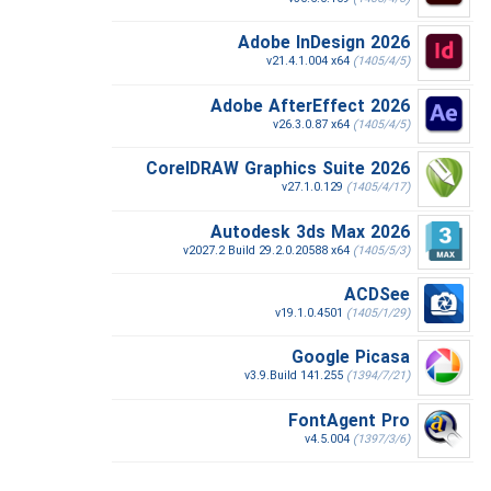
Adobe InDesign 2026
v21.4.1.004 x64
(1405/4/5)
Adobe AfterEffect 2026
v26.3.0.87 x64
(1405/4/5)
CorelDRAW Graphics Suite 2026
v27.1.0.129
(1405/4/17)
Autodesk 3ds Max 2026
v2027.2 Build 29.2.0.20588 x64
(1405/5/3)
ACDSee
v19.1.0.4501
(1405/1/29)
Google Picasa
v3.9.Build 141.255
(1394/7/21)
FontAgent Pro
v4.5.004
(1397/3/6)