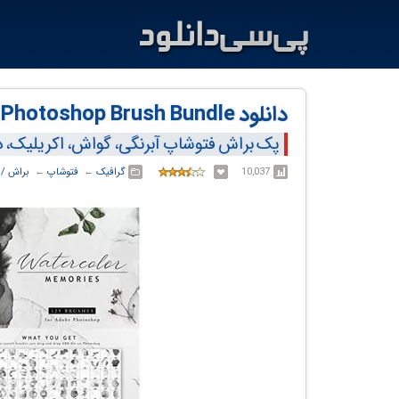
دانلود Photoshop Brush Bundle
پک براش فتوشاپ آبرنگی، گواش، اکریلیک، د
10,037
گرافیک
← ‏
فتوشاپ
← ‏
براش / 