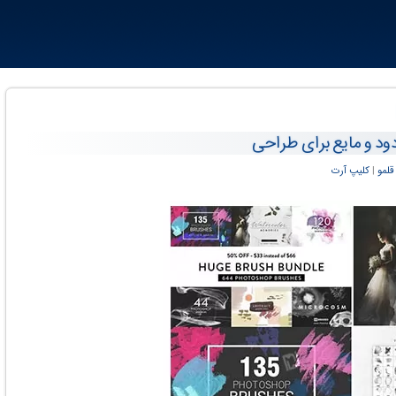
ود و مایع برای طراحی
قلمو
‏|
کلیپ آرت