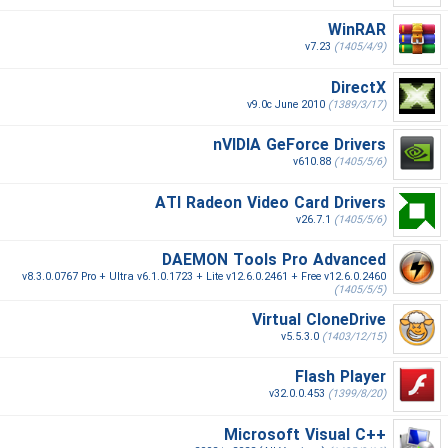
WinRAR
v7.23
(1405/4/9)
DirectX
v9.0c June 2010
(1389/3/17)
nVIDIA GeForce Drivers
v610.88
(1405/5/6)
ATI Radeon Video Card Drivers
v26.7.1
(1405/5/6)
DAEMON Tools Pro Advanced
v8.3.0.0767 Pro + Ultra v6.1.0.1723 + Lite v12.6.0.2461 + Free v12.6.0.2460
(1405/5/5)
Virtual CloneDrive
v5.5.3.0
(1403/12/15)
Flash Player
v32.0.0.453
(1399/8/20)
Microsoft Visual C++‎