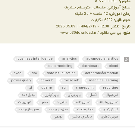
مدرس:
A Siva Theja
سطح آموزشی:
مقدماتی, متوسطه, پیشرفته
زمان آموزش:
12 ساعت + 25 دقیقه
حجم فایل:
6292 مگابایت
تاریخ انتشار:
12:38 - 1404/2/19 | 2025.05.09
منبع:
پی سی دانلود / www.p30download.ir
business intelligence
analytics
advanced analytics
data modeling
dashboard
cloud
excel
dax
data visualization
data transformation
power query
power bi
microsoft
machine learning
reporting
sharepoint
sql
udemy
ابر
اس‌کیو‌ال
اکسل
پاور بی‌آی
پاور کوئری
تبدیل داده
تحلیل پیشرفته
تحلیل داده
داشبورد
دکس
شیرپوینت
گزارش‌گیری
مایکروسافت
مدل‌سازی داده
مصورسازی داده
هوش تجاری
یادگیری ماشین
یودمی