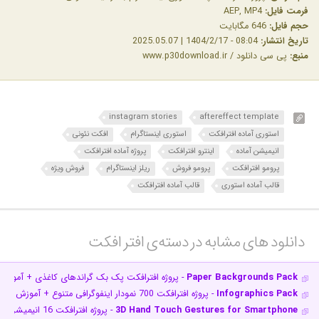
فرمت فایل:
AEP, MP4
حجم فایل:
646 مگابایت
تاریخ انتشار:
08:04 - 1404/2/17 | 2025.05.07
منبع:
پی سی دانلود / www.p30download.ir
instagram stories
aftereffect template
استوری آماده افترافکت
استوری اینستاگرام
افکت نئونی
انیمیشن آماده
اینترو افترافکت
پروژه آماده افترافکت
پرومو افترافکت
پرومو فروش
ریلز اینستاگرام
فروش ویژه
قالب آماده استوری
قالب آماده افترافکت
دانلود های مشابه در دسته‌ی‌ افتر افکت‎
Paper Backgrounds Pack
- پروژه افترافکت پک بک گراندهای کاغذی + آموزش
Infographics Pack
- پروژه افترافکت 700 نمودار اینفوگرافی متنوع + آموزش
3D Hand Touch Gestures for Smartphone
- پروژه افترافکت 16 انیمیشن سه بعدی ژست‌های دست سه بعدی کار با اس