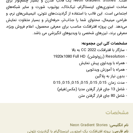
است. Neon Gradient Stories یک قالب مدرن و بسیار چشم‌نواز برای
ساخت استوری‌های اینستاگرام، تیک‌تاک، یوتیوب شورت و سایر شبکه‌های
اجتماعی است. این قالب با استفاده از گرادینت‌های نئونی،
انیمیشن
‌های نرم، و
طراحی مینیمال، محتوای شما را جذاب‌تر، حرفه‌ای‌تر و بسیار متفاوت نمایش
می‌دهد. این پروژه افترافکت مناسب برای معرفی محصول، اعلام فروش ویژه،
معرفی برند، تیزرهای شخصی یا ویدیوهای انگیزشی می باشد.
مشخصات کلی این مجموعه:
- سازگار با افترافکت CC 2022 به بالا
- Resolution (رزولوشن): 1920x1080 Full HD
- همراه با ویدئوی پیش نمایش
- همراه با آموزش ویدئویی
- بدون نیاز به پلاگین
- مدت زمان: 0:15, 0:15, 0:15, 0:15, 0:15, 0:15
- شامل 13 جای قرار گرفتن مدیا (
عکس
/
فیلم
)
- شامل 80 جای قرار گرفتن متن
مشخصات
نام انگلیسی:
Neon Gradient Stories
نام فارسی:
پروژه افترافکت پک استوری اینستاگرام با گرادینت نئونی