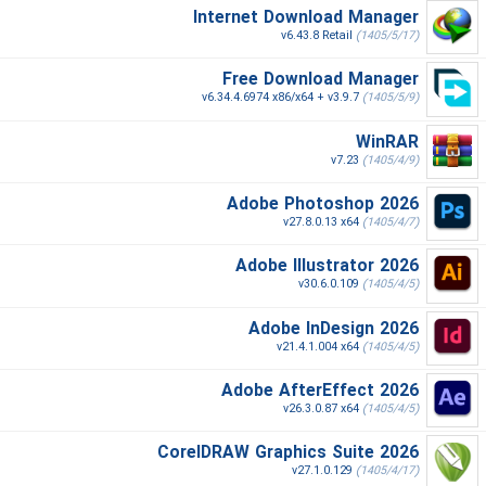
Internet Download Manager
v6.43.8 Retail
(1405/5/17)
Free Download Manager
v6.34.4.6974 x86/x64 + v3.9.7
(1405/5/9)
WinRAR
v7.23
(1405/4/9)
Adobe Photoshop 2026
v27.8.0.13 x64
(1405/4/7)
Adobe Illustrator 2026
v30.6.0.109
(1405/4/5)
Adobe InDesign 2026
v21.4.1.004 x64
(1405/4/5)
Adobe AfterEffect 2026
v26.3.0.87 x64
(1405/4/5)
CorelDRAW Graphics Suite 2026
v27.1.0.129
(1405/4/17)