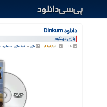
دانلود Dinkum
بازی دینکوم
1,143
بازی
← ‏
شبیه سازی
‏|
ماجرایی
,
نق