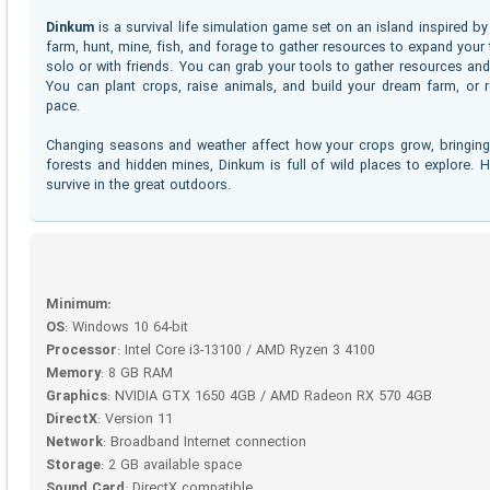
Dinkum
is a survival life simulation game set on an island inspired b
farm, hunt, mine, fish, and forage to gather resources to expand you
solo or with friends. You can grab your tools to gather resources an
You can plant crops, raise animals, and build your dream farm, or
pace.
Changing seasons and weather affect how your crops grow, bringing
forests and hidden mines, Dinkum is full of wild places to explore. 
survive in the great outdoors.
Minimum:
OS
: Windows 10 64-bit
Processor
: Intel Core i3-13100 / AMD Ryzen 3 4100
Memory
: 8 GB RAM
Graphics
: NVIDIA GTX 1650 4GB / AMD Radeon RX 570 4GB
DirectX
: Version 11
Network
: Broadband Internet connection
Storage
: 2 GB available space
Sound Card
: DirectX compatible