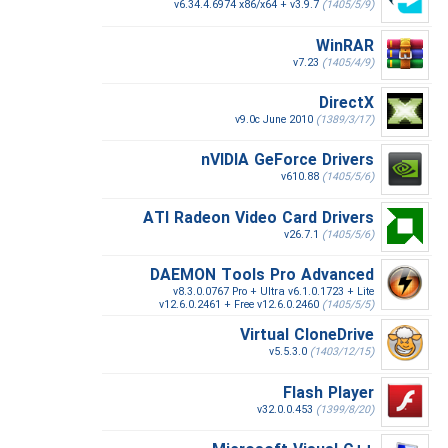
v6.34.4.6974 x86/x64 + v3.9.7
(1405/5/9)
WinRAR
v7.23
(1405/4/9)
DirectX
v9.0c June 2010
(1389/3/17)
nVIDIA GeForce Drivers
v610.88
(1405/5/6)
ATI Radeon Video Card Drivers
v26.7.1
(1405/5/6)
DAEMON Tools Pro Advanced
v8.3.0.0767 Pro + Ultra v6.1.0.1723 + Lite
v12.6.0.2461 + Free v12.6.0.2460
(1405/5/5)
Virtual CloneDrive
v5.5.3.0
(1403/12/15)
Flash Player
v32.0.0.453
(1399/8/20)