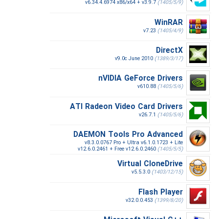
v6.34.4.6974 x86/x64 + v3.9.7
(1405/5/9)
WinRAR
v7.23
(1405/4/9)
DirectX
v9.0c June 2010
(1389/3/17)
nVIDIA GeForce Drivers
v610.88
(1405/5/6)
ATI Radeon Video Card Drivers
v26.7.1
(1405/5/6)
DAEMON Tools Pro Advanced
v8.3.0.0767 Pro + Ultra v6.1.0.1723 + Lite
v12.6.0.2461 + Free v12.6.0.2460
(1405/5/5)
Virtual CloneDrive
v5.5.3.0
(1403/12/15)
Flash Player
v32.0.0.453
(1399/8/20)