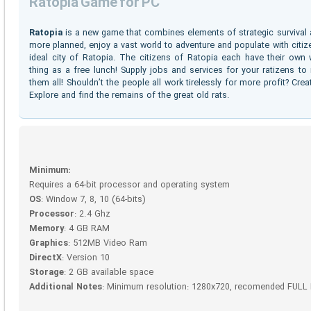
Ratopia Game for PC
Ratopia
is a new game that combines elements of strategic survival a
more planned, enjoy a vast world to adventure and populate with citi
ideal city of Ratopia. The citizens of Ratopia each have their own 
thing as a free lunch! Supply jobs and services for your ratizens to
them all! Shouldn’t the people all work tirelessly for more profit? Cre
Explore and find the remains of the great old rats.
Minimum:
Requires a 64-bit processor and operating system
OS
: Window 7, 8, 10 (64-bits)
Processor
: 2.4 Ghz
Memory
: 4 GB RAM
Graphics
: 512MB Video Ram
DirectX
: Version 10
Storage
: 2 GB available space
Additional Notes
: Minimum resolution: 1280x720, recomended FULL