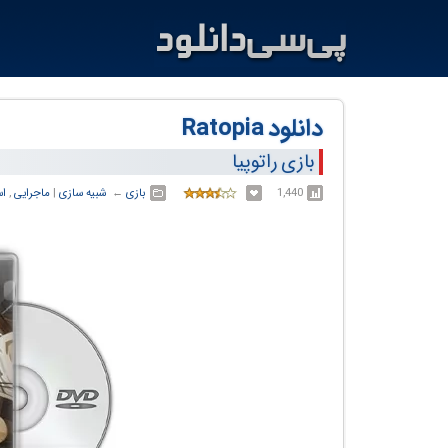
دانلود Ratopia
بازی راتوپیا
1,440
بازی
← ‏
شبیه سازی
‏|
ماجرایی
,
اس