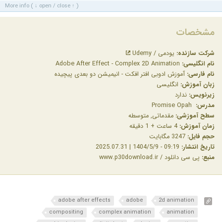
More info ( ↓ open / close ↑ )
مشخصات
شرکت سازنده:
یودمی / Udemy
نام انگلیسی:
Adobe After Effect - Complex 2D Animation
نام فارسی:
آموزش ادوبی افتر افکت - انیمیشن دو بعدی پیچیده
زبان آموزش:
انگلیسی
زیرنویس:
ندارد
مدرس:
Promise Opah
سطح آموزشی:
مقدماتی, متوسطه
زمان آموزش:
4 ساعت + 1 دقیقه
حجم فایل:
3247 مگابایت
تاریخ انتشار:
09:19 - 1404/5/9 | 2025.07.31
منبع:
پی سی دانلود / www.p30download.ir
adobe after effects
adobe
2d animation
compositing
complex animation
animation