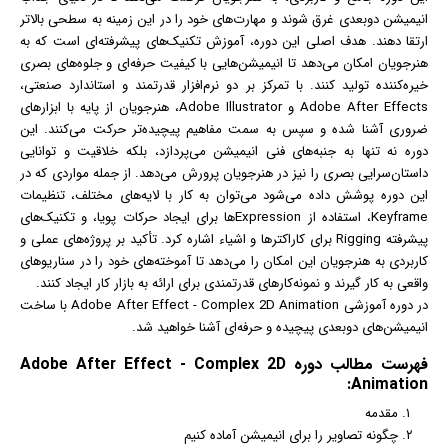
انیمیشن
دوبعدی غرق شوند و مهارت‌های خود را در این زمینه به سطحی بالاتر
ارتقا دهند. هدف اصلی این دوره، آموزش تکنیک‌های پیشرفته‌ای است که به
هنرجویان امکان می‌دهد تا انیمیشن‌هایی با کیفیت حرفه‌ای و جلوه‌های بصری
خیره‌کننده تولید کنند. با تمرکز بر دو نرم‌افزار قدرتمند و استاندارد صنعتی،
Adobe After Effects و Adobe Illustrator، هنرجویان از پایه با ابزارهای
ضروری آشنا شده و سپس به سمت مفاهیم پیچیده‌تر حرکت می‌کنند. این
دوره نه تنها به جنبه‌های فنی انیمیشن می‌پردازد، بلکه خلاقیت و توانایی
داستان‌سرایی بصری را نیز در هنرجویان پرورش می‌دهد. از جمله مواردی که در
این دوره پوشش داده می‌شود می‌توان به کار با لایه‌های مختلف، تنظیمات
Keyframe، استفاده از Expression‌ها برای ایجاد حرکات پویا، و تکنیک‌های
پیشرفته Rigging برای کاراکترها و اشیاء اشاره کرد. تأکید بر پروژه‌های عملی و
کاربردی به هنرجویان این امکان را می‌دهد تا آموخته‌های خود را در سناریوهای
واقعی به کار گیرند و نمونه‌کارهای قدرتمندی برای ارائه به بازار کار ایجاد کنند.
در دوره آموزشی Adobe After Effect - Complex 2D Animation با ساخت
انیمیشن‌های دوبعدی پیچیده و حرفه‌ای آشنا خواهید شد.
فهرست مطالب دوره Adobe After Effect - Complex 2D
Animation:
مقدمه
چگونه تصاویر را برای
انیمیشن
آماده کنیم