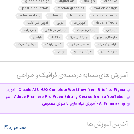
graphic design
digital art
design
creative
post-production
motion graphics
motion design
video editing
udemy
tutorials
special effects
visual effects
آموزش‌ها
ادوبی
ادوبی افتر افکت
انیمیشن
انیمیشن پیچیده
انیمیشن دو بعدی
پس‌تولید
جلوه‌های بصری
جلوه‌های ویژه
خلاقانه
طراحی
طراحی گرافیک
طراحی موشن
کامپوزیتینگ
موشن گرافیک
هنر دیجیتال
ویرایش ویدیو
یودمی
آموزش های مشابه در دسته‌ی‌ گرافیک و طراحی‎
Claude AI UI/UX: Complete Workflow from Brief to Figma
- آموزش کلاد
Adobe Premiere Pro Video Editing Course from a YouTuber
- آموزش ا
AI Filmmaking
- آموزش فیلم‌سازی با هوش مصنوعی
آخرین آموزش ها
همه موارد