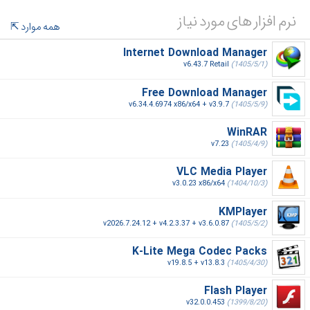
نرم افزار های مورد نیاز
همه موارد
Internet Download Manager
v6.43.7 Retail
(1405/5/1)
Free Download Manager
v6.34.4.6974 x86/x64 + v3.9.7
(1405/5/9)
WinRAR
v7.23
(1405/4/9)
VLC Media Player
v3.0.23 x86/x64
(1404/10/3)
KMPlayer
v2026.7.24.12 + v4.2.3.37 + v3.6.0.87
(1405/5/2)
K-Lite Mega Codec Packs
v19.8.5 + v13.8.3
(1405/4/30)
Flash Player
v32.0.0.453
(1399/8/20)