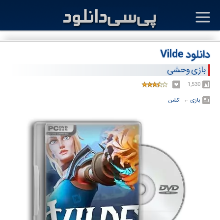
دانلود Vilde
بازی وحشی
1,530
بازی
← ‏
اکشن