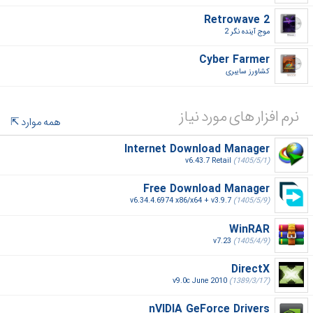
Retrowave 2
موج آینده نگر 2‎
Cyber Farmer
کشاورز سایبری‎
نرم افزار های مورد نیاز
همه موارد
Internet Download Manager
v6.43.7 Retail
(1405/5/1)
Free Download Manager
v6.34.4.6974 x86/x64 + v3.9.7
(1405/5/9)
WinRAR
v7.23
(1405/4/9)
DirectX
v9.0c June 2010
(1389/3/17)
nVIDIA GeForce Drivers