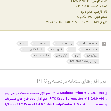
نام انگلیسی:
Creo View 11
شماره نسخه:
v11.1.0.0
نام فارسی:
کرئو ویوو
حجم فایل:
892 مگابایت
تاریخ انتشار:
12:28 - 1403/9/25 | 2024.12.15
creo
cad viewer
cad sharing
cad analyzer
creo viewer
ptc
آنالیز cad
اشتراک‌گذاری cad
پی‌تی‌سی
کرئو
کرئو ویوور
مشاهده cad
نرم افزار ptc creo view
نرم افزار های مشابه در دسته‌ی‌ PTC‎
PTC Mathcad Prime v12.0.0.1 x64
- نرم افزار محاسبه معادلات ریاضی پیچیده و
PTC Creo Schematics v13.0.0.0 x64
- نرم افزار ایجاد طرح های مسیریابی 
PTC Creo v13.4.0.0 x64 + HelpCenter + Manikin Libraries
- نرم افزار 