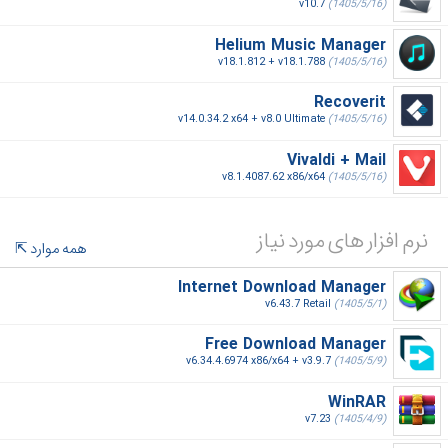
v10.7
(1405/5/16)
Helium Music Manager
v18.1.812 + v18.1.788
(1405/5/16)
Recoverit
v14.0.34.2 x64 + v8.0 Ultimate
(1405/5/16)
Vivaldi + Mail
v8.1.4087.62 x86/x64
(1405/5/16)
نرم افزار های مورد نیاز
همه موارد
Internet Download Manager
v6.43.7 Retail
(1405/5/1)
Free Download Manager
v6.34.4.6974 x86/x64 + v3.9.7
(1405/5/9)
WinRAR
v7.23
(1405/4/9)