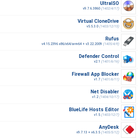
UltraISO
v9.7.6.3860
(1402/4/17)
Virtual CloneDrive
v5.5.3.0
(1403/12/15)
Rufus
v4.15.2396 x86/x64/arm64 + v3.22.2009
(1405/4/9)
Defender Control
v2.1
(1401/6/16)
Firewall App Blocker
v1.7
(1401/6/11)
Net Disabler
v1.2
(1404/10/17)
BlueLife Hosts Editor
v1.5
(1403/12/7)
AnyDesk
v9.7.13 + v6.3.5
(1405/5/12)