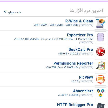
آخرین نرم افزار ها
همه موارد
R-Wipe & Clean
v20.0.2572 + v20.0.2548 + v20.0.2532
(1405/5/17)
Exportizer Pro
v10.3.5.1408 x64/x86 Enterprise + v10.2.8.591 x64 + + Pro v7.0.9.50
(1405/5/17)
DeskCalc Pro
v10.0.8 + v10.0.6
(1405/5/17)
Permissions Reporter
v5.6.708 x64 + v5.0.609 x64
(1405/5/17)
PicView
v5.0.2
(1405/5/17)
Ahnenblatt
v4.49.0.1 x64/x86
(1405/5/16)
HTTP Debugger Pro