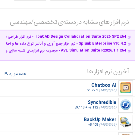
نرم افزار های مشابه در دسته‌ی‌ تخصصی/مهندسی‎
IronCAD Design Collaboration Suite 2026 SP2 x64
- نرم افزار طراحی مد
Splunk Enterprise v10.4.2
- نرم افزار جمع آوری و آنالیز انواع داده ها و اطلاعا
AVL Simulation Suite R2026.1.1 x64
- مجموعه نرم افزارهای شبیه سازی و تس
آخرین نرم افزار ها
همه موارد
Chatbox AI
v1.22.2
(1405/5/16)
Synchredible
v9.118 + v9.112
(1405/5/16)
BackUp Maker
v8.408
(1405/5/16)