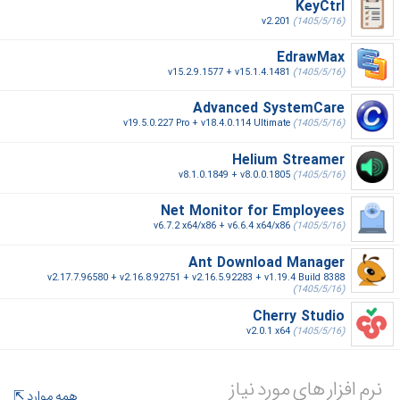
KeyCtrl
v2.201
(1405/5/16)
EdrawMax
v15.2.9.1577 + v15.1.4.1481
(1405/5/16)
Advanced SystemCare
v19.5.0.227 Pro + v18.4.0.114 Ultimate
(1405/5/16)
Helium Streamer
v8.1.0.1849 + v8.0.0.1805
(1405/5/16)
Net Monitor for Employees
v6.7.2 x64/x86 + v6.6.4 x64/x86
(1405/5/16)
Ant Download Manager
v2.17.7.96580 + v2.16.8.92751 + v2.16.5.92283 + v1.19.4 Build 8388
(1405/5/16)
Cherry Studio
v2.0.1 x64
(1405/5/16)
نرم افزار های مورد نیاز
همه موارد