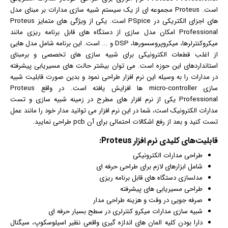
است. Proteus مجموعه ای از یک سیستم شبیه سازی مدارات بر مبنای مدل
های اجزای الکتریکی در PSpice است. یکی از ویژگی های متمایز Proteus
Professional امکان مدل سازی از دستگاه های قابل برنامه ریزی مانند
میکروکنترلرها، میکروپروسسورها، DSP و ... است. این برنامه شامل مدل هایی
از اغلب قطعات الکترونیکی برای شبیه سازی های تخصصی و برمبنای
استانداردهای این حوزه است. می توان بیشتر حالت های مسیریابی پیشرفته
در مدارات را به وسیله این نرم افزار طراحی نمود و بدین صورت قابلیت شبیه
سازی micro-controller ها افزایش یافته است. در واقع Proteus
Professional یکی از نرم افزار های مطرح در زمینه شبیه سازی و تست
مدارات الکترونیک است، شما در این نرم افزار می توانید مدار خود را مانند عمل
تست کنید و بعد از رفع اشکالات احتمالی برای آن pcb طراحی نمایید.
قابلیت‌های کلیدی
نرم افزار
Proteus:
طراحی مدارات الکترونیکی
شامل ابزارهای لازم برای طراحی حرفه ای
مدلسازی دستگاه های قابل برنامه ریزی
طراحی مسیریابی های پیشرفته
صرفه جویی در وقت و هزینه طراحی مدار
شبیه سازی مدارات میکرو کنترلری در سطح بسیار حرفه ای
دارا بودن کلیه المان های اندازه گیری واقعی نظیر اسیلوسکوپ، سیگنال