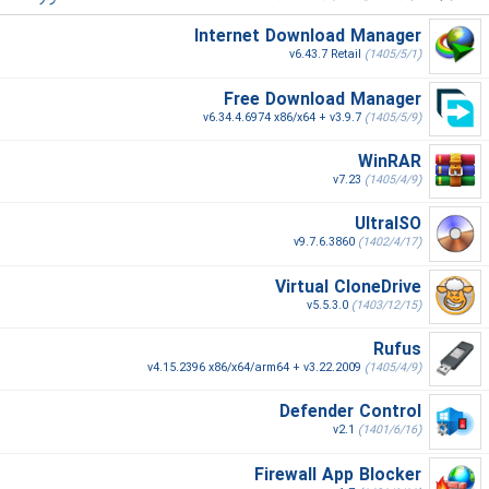
Internet Download Manager
v6.43.7 Retail
(1405/5/1)
Free Download Manager
v6.34.4.6974 x86/x64 + v3.9.7
(1405/5/9)
WinRAR
v7.23
(1405/4/9)
UltraISO
v9.7.6.3860
(1402/4/17)
Virtual CloneDrive
v5.5.3.0
(1403/12/15)
Rufus
v4.15.2396 x86/x64/arm64 + v3.22.2009
(1405/4/9)
Defender Control
v2.1
(1401/6/16)
Firewall App Blocker