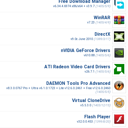
Free Download Manager
v6.34.4.6974 x86/x64 + v3.9.7
(1405/5/9)
WinRAR
v7.23
(1405/4/9)
DirectX
v9.0c June 2010
(1389/3/17)
nVIDIA GeForce Drivers
v610.88
(1405/5/6)
ATI Radeon Video Card Drivers
v26.7.1
(1405/5/6)
DAEMON Tools Pro Advanced
v8.3.0.0767 Pro + Ultra v6.1.0.1723 + Lite v12.6.0.2461 + Free v12.6.0.2460
(1405/5/5)
Virtual CloneDrive
v5.5.3.0
(1403/12/15)
Flash Player
v32.0.0.453
(1399/8/20)