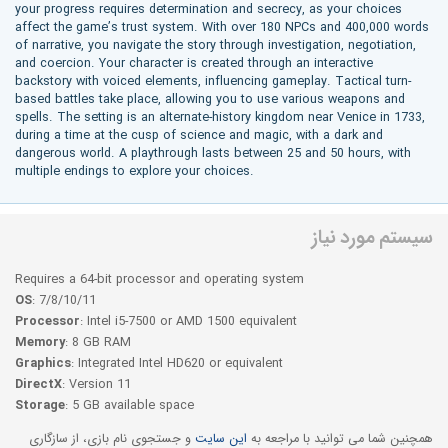
your progress requires determination and secrecy, as your choices
affect the game’s trust system. With over 180 NPCs and 400,000 words
of narrative, you navigate the story through investigation, negotiation,
and coercion. Your character is created through an interactive
backstory with voiced elements, influencing gameplay. Tactical turn-
based battles take place, allowing you to use various weapons and
spells. The setting is an alternate-history kingdom near Venice in 1733,
during a time at the cusp of science and magic, with a dark and
dangerous world. A playthrough lasts between 25 and 50 hours, with
multiple endings to explore your choices.
سیستم مورد نیاز
Requires a 64-bit processor and operating system
OS
: 7/8/10/11
Processor
: Intel i5-7500 or AMD 1500 equivalent
Memory
: 8 GB RAM
Graphics
: Integrated Intel HD620 or equivalent
DirectX
: Version 11
Storage
: 5 GB available space
همچنین شما می توانید با مراجعه به
این سایت
و جستجوی نام بازی، از سازگاری