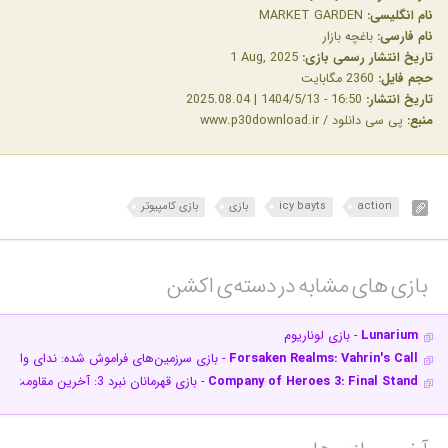
نام انگلیسی:
MARKET GARDEN
نام فارسی:
باغچه بازار
تاریخ انتشار رسمی بازی:
‎1 Aug, 2025
حجم فایل:
2360 مگابایت
تاریخ انتشار:
16:50 - 1404/5/13 | 2025.08.04
منبع:
پی سی دانلود / www.p30download.ir
action
icy bayts
بازی
بازی کامپیوتر
بازی های مشابه در دسته‌ی‌ اکشن‎
Lunarium
- بازی لوناریوم
Forsaken Realms: Vahrin's Call
- بازی سرزمین‌های فراموش شده: ندای واهری
Company of Heroes 3: Final Stand
- بازی قهرمانان نبرد 3: آخرین مقاومت