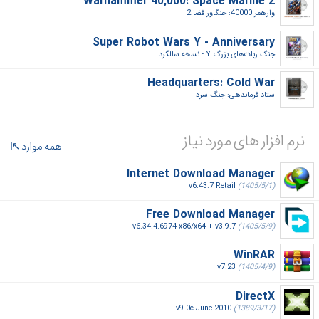
Warhammer 40,000: Space Marine 2
وارهمر 40000: جنگاور فضا 2‎
Super Robot Wars Y - Anniversary
جنگ ربات‌های بزرگ Y - نسخه سالگرد‎
Headquarters: Cold War
ستاد فرماندهی: جنگ سرد‎
نرم افزار های مورد نیاز
همه موارد
Internet Download Manager
v6.43.7 Retail
(1405/5/1)
Free Download Manager
v6.34.4.6974 x86/x64 + v3.9.7
(1405/5/9)
WinRAR
v7.23
(1405/4/9)
DirectX
v9.0c June 2010
(1389/3/17)