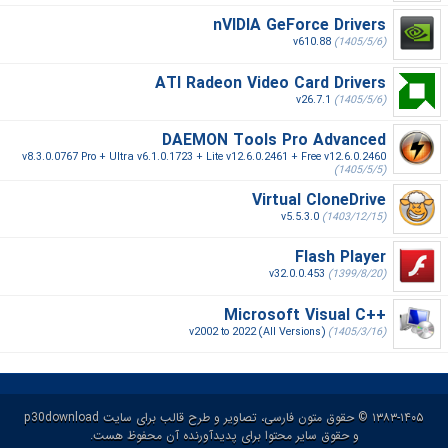
nVIDIA GeForce Drivers
v610.88
(1405/5/6)
ATI Radeon Video Card Drivers
v26.7.1
(1405/5/6)
DAEMON Tools Pro Advanced
v8.3.0.0767 Pro + Ultra v6.1.0.1723 + Lite v12.6.0.2461 + Free v12.6.0.2460
(1405/5/5)
Virtual CloneDrive
v5.5.3.0
(1403/12/15)
Flash Player
v32.0.0.453
(1399/8/20)
Microsoft Visual C++‎
v2002 to 2022 (All Versions)
(1405/3/16)
۱۳۸۳-۱۴۰۵ © حقوق متون فارسی، تصاویر و طرح قالب برای سایت p30download
و حقوق سایر محتوا برای پدیدآورنده آن محفوظ هست.