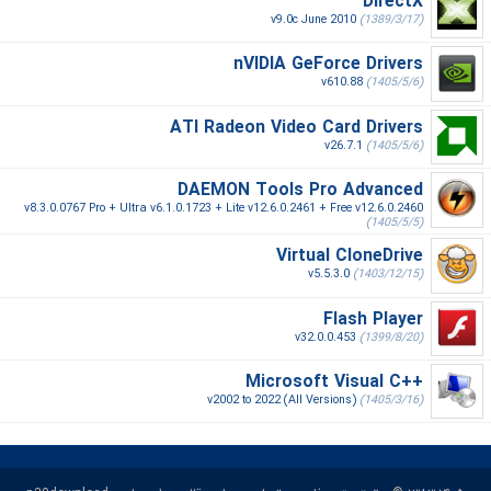
DirectX
v9.0c June 2010
(1389/3/17)
nVIDIA GeForce Drivers
v610.88
(1405/5/6)
ATI Radeon Video Card Drivers
v26.7.1
(1405/5/6)
DAEMON Tools Pro Advanced
v8.3.0.0767 Pro + Ultra v6.1.0.1723 + Lite v12.6.0.2461 + Free v12.6.0.2460
(1405/5/5)
Virtual CloneDrive
v5.5.3.0
(1403/12/15)
Flash Player
v32.0.0.453
(1399/8/20)
Microsoft Visual C++‎
v2002 to 2022 (All Versions)
(1405/3/16)