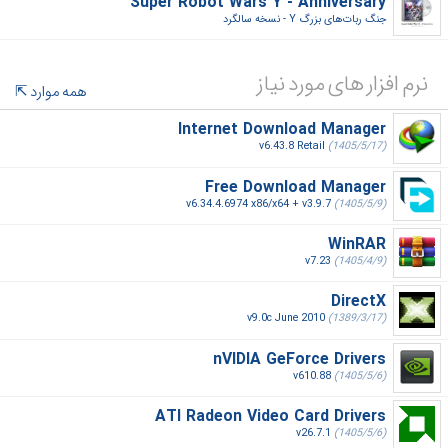
Super Robot Wars Y - Anniversary
جنگ ربات‌های بزرگ Y - نسخه سالگرد‎
نرم افزار های مورد نیاز
همه موارد
Internet Download Manager
v6.43.8 Retail
(1405/5/17)
Free Download Manager
v6.34.4.6974 x86/x64 + v3.9.7
(1405/5/9)
WinRAR
v7.23
(1405/4/9)
DirectX
v9.0c June 2010
(1389/3/17)
nVIDIA GeForce Drivers
v610.88
(1405/5/6)
ATI Radeon Video Card Drivers
v26.7.1
(1405/5/6)