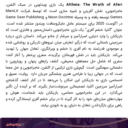
Altheia: The Wrath of Aferi
یک
بازی
ویدئویی در سبک اکشن،
ماجراجویی، نقش آفرینی و شبیه سازی است که توسط شرکت MarsLit
Games توسعه یافته و به وسیله Neon Doctrine و Game Seer Publishing
در آگوست 2025 برای سیستم عامل مایکروسافت
ویندوز
منتشر شده است.
عنوان "آلثیا: خشم آفری" یک بازی ماجراجویی داستان‌محور و فانتزی است که
بازیکنان را وارد دنیایی اسرارآمیز و سرشار از جادو می‌کند. داستان بازی درباره
سرزمینی باستانی است که درگیر تعارض میان نیروهای تاریکی و روشنایی شده
و موجودی قدرتمند به نام آفری با خشم و ویرانگری، تعادل جهان را تهدید
می‌کند. بازیکنان باید در نقش قهرمانان برگزیده، سفری پرخطر را آغاز کنند؛
سفری که شامل حل معماهای محیطی، کشف رازهای پنهان و رویارویی با
دشمنانی سهمگین است. گیم‌پلی بازی ترکیبی از اکشن، ماجراجویی و حل معما
است که در جهانی زیبا با طراحی هنری چشمگیر جریان دارد. روایت عمیق و
احساسی بازی به بازیکنان این امکان را می‌دهد تا در کنار کشف گذشته‌ی
اسرارآمیز سرزمین آلثیا، تصمیماتی سرنوشت‌ساز بگیرند که بر آینده آن تأثیر
می‌گذارد. در این ماجراجویی حماسی، بازیکنان باید شجاعت، هوش و
مهارت‌های مبارزه‌ای خود را به کار گیرند تا در برابر خشم آفری ایستادگی کرده و
راهی برای بازگرداندن تعادل به دنیای رو به نابودی بیابند.