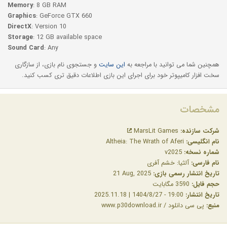
Memory
: 8 GB RAM
Graphics
: GeForce GTX 660
DirectX
: Version 10
Storage
: 12 GB available space
Sound Card
: Any
همچنین شما می توانید با مراجعه به
این سایت
و جستجوی نام بازی، از سازگاری
سخت افزار کامیپوتر خود برای اجرای این بازی اطلاعات دقیق تری کسب کنید.
مشخصات
شرکت سازنده:
MarsLit Games
نام انگلیسی:
Altheia: The Wrath of Aferi
شماره نسخه:
v2025
نام فارسی:
آلثیا: خشم آفری
تاریخ انتشار رسمی بازی:
‎21 Aug, 2025
حجم فایل:
3590 مگابایت
تاریخ انتشار:
19:00 - 1404/8/27 | 2025.11.18
منبع:
پی سی دانلود / www.p30download.ir