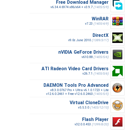
Free Download Manager
v6.34.4.6974 x86/x64 + v3.9.7
(1405/5/9)
WinRAR
v7.23
(1405/4/9)
DirectX
v9.0c June 2010
(1389/3/17)
nVIDIA GeForce Drivers
v610.88
(1405/5/6)
ATI Radeon Video Card Drivers
v26.7.1
(1405/5/6)
DAEMON Tools Pro Advanced
v8.3.0.0767 Pro + Ultra v6.1.0.1723 + Lite
v12.6.0.2461 + Free v12.6.0.2460
(1405/5/5)
Virtual CloneDrive
v5.5.3.0
(1403/12/15)
Flash Player
v32.0.0.453
(1399/8/20)