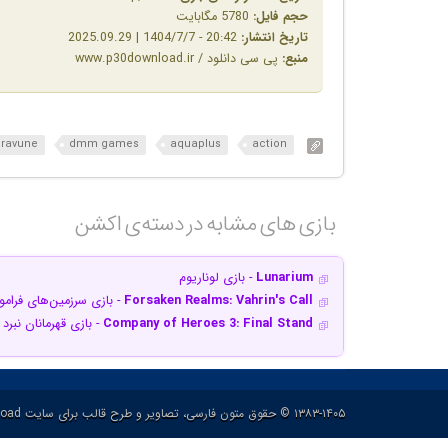
حجم فایل:
5780 مگابایت
تاریخ انتشار:
20:42 - 1404/7/7 | 2025.09.29
منبع:
پی سی دانلود / www.p30download.ir
iravune
dmm games
aquaplus
action
بازی های مشابه در دسته‌ی‌ اکشن‎
Lunarium
- بازی لوناریوم
Forsaken Realms: Vahrin's Call
- بازی سرزمین‌های فرام
Company of Heroes 3: Final Stand
- بازی قهرمانان نبرد 3: آخرین مقاومت
۱۳۸۳-۱۴۰۵ © حقوق متون فارسی، تصاویر و طرح قالب برای سایت p30download و حقوق سایر محتوا برای پدیدآورنده آن محفوظ هست.