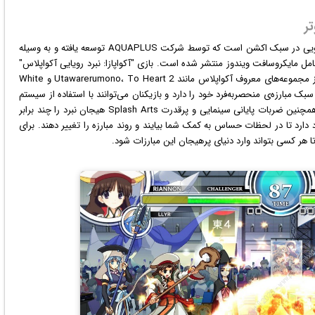
تر
ویدئویی در سبک اکشن است که توسط شرکت AQUAPLUS توسعه یافته و به وسیله
ویندوز
منتشر شده است. بازی "آکواپازا: نبرد رویایی آکواپلاس"
یک عنوان مبارزه‌ای پرانرژی و ترکیبی است که 26 شخصیت از مجموعه‌های معروف آکواپلاس مانند Utawarerumono، To Heart 2 و White
بک مبارزه‌ی منحصربه‌فرد خود را دارد و بازیکنان می‌توانند با استفاده از سیستم
Active Emotion، بازی تهاجمی و استراتژیک را تجربه کنند. همچنین ضربات پایانی سینمایی و پرقدرت Splash Arts هیجان نبرد را چند برابر
ارد تا در لحظات حساس به کمک شما بیایند و روند مبارزه را تغییر دهند. برای
ا هر کسی بتواند وارد دنیای پرهیجان این مبارزات شود.