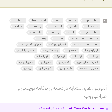
frontend
framework
code
apps
app router
next.js
learning
javascript
guide
full-stack
scalable
routing
react
page router
udemy
tutorial
server components
web development
آموزش ری‌اکت
آموزش نکس‌جی‌اس
اپلیکیشن‌ها
توسعه وب
جاوااسکریپت
راهنمای یادگیری
ری‌اکت
فرانت‌اند
فریمورک
فول‌استک
کامپوننت‌های سرور
کدنویسی
مسیریابی
مسیریابی اپ
مسیریابی صفحه
مقیاس‌پذیر
نکس‌جی‌اس
یودمی
آموزش های مشابه در دسته‌ی‌ برنامه نویسی و
طراحی وب‎
Splunk Core Certified User
- آموزش اسپلانک