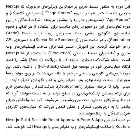
این دوره به منظور تسلط سریع بر مهم‌ترین ویژگی‌های فریم‌ورک Next.js ۱۵
طراحی شده است و هر دو مفهوم "Page Router" (مسیردهی کلاسیک) و
"App Router" (مسیردهی مدرن) را پوشش می‌دهد. شرکت‌کنندگان در این
دوره تفاوت‌های این دو مفهوم، زمان مناسب برای استفاده از هر کدام، و نحوه
پیاده‌سازی الگوهای واقعی مانند مسیریابی پویا، تولید ایستا (Static
Generation)، رندر سمت سرور (Server-Side Rendering)، و مسیرهای API
را فرا خواهند گرفت. این آموزش، مسیر شما برای ساخت اپلیکیشن‌های وب
مدرن و آماده برای محیط عملیاتی (Production) با استفاده از Next.js ۱۵
است. خواه شرکت‌کننده دارای سابقه کار با ری‌اکت (React) باشد یا قصد
ارتقاء مهارت‌های خود در توسعه فول استک (Full-Stack) را داشته باشد، این
دوره درس‌هایی کاربردی و مبتنی بر دمو را ارائه می‌دهد که بر روی موارد واقعاً
مهم برای ساخت پلتفرم‌های وب مقیاس‌پذیر و قابل نگهداری تمرکز دارند. از
مبانی اولیه تا مرحله استقرار (Deployment)، شرکت‌کنندگان مهارت‌های لازم
برای ارائه مطمئن اپلیکیشن‌هایی در سطح تولید را به دست خواهند آورد که
توسط بینش‌های معماری تخصصی پشتیبانی می‌شوند. این محتوا دانش دنیای
واقعی را به درس‌هایی متمرکز و عملی تبدیل می‌کند که مهارت‌های کاربردی
شرکت‌کنندگان را ارتقا خواهد داد.
در دوره آموزشی Next.js: Build Scalable React Apps with Page & App
Routers با ساخت اپلیکیشن‌های وب مقیاس‌پذیر با Next.js آشنا خواهید شد.