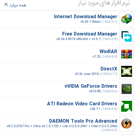
نرم افزار های مورد نیاز
همه موارد
Internet Download Manager
v6.43.7 Retail
(1405/5/1)
Free Download Manager
v6.34.4.6974 x86/x64 + v3.9.7
(1405/5/9)
WinRAR
v7.23
(1405/4/9)
DirectX
v9.0c June 2010
(1389/3/17)
nVIDIA GeForce Drivers
v610.88
(1405/5/6)
ATI Radeon Video Card Drivers
v26.7.1
(1405/5/6)
DAEMON Tools Pro Advanced
v8.3.0.0767 Pro + Ultra v6.1.0.1723 + Lite v12.6.0.2461 + Free v12.6.0.2460
(1405/5/5)