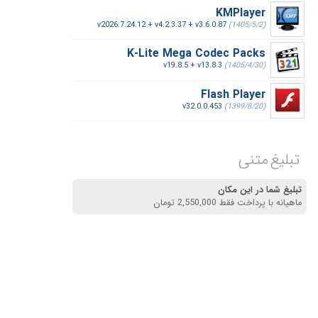
KMPlayer
v2026.7.24.12 + v4.2.3.37 + v3.6.0.87
(1405/5/2)
K-Lite Mega Codec Packs
v19.8.5 + v13.8.3
(1405/4/30)
Flash Player
v32.0.0.453
(1399/8/20)
تبلیغ متنی
تبلیغ شما در این مکان
ماهیانه با پرداخت فقط 2,550,000 تومان