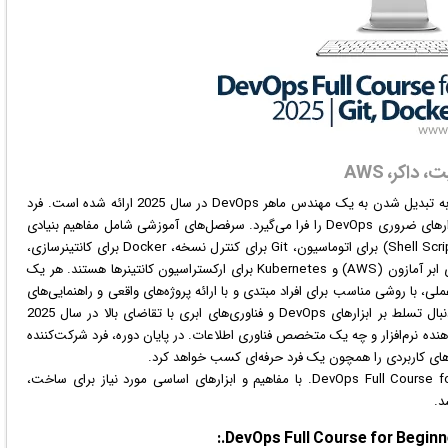
این دوره به منزله یک راهنمای جامع و کامل برای علاقه‌مندان به تبدیل شدن به یک مهندس ماهر DevOps در سال 2025 ارائه شده است. فرد
در این دوره از ابتدا شروع می‌کند و تمامی اصول اساسی و ابزارهای ضروری DevOps را فرا می‌گیرد. سرفصل‌های آموزشی شامل مفاهیم بنیادی
DevOps، سیستم‌عامل لینوکس، اسکریپت‌نویسی شل (Shell Scripting) برای اتوماسیون، Git برای کنترل نسخه، Docker برای کانتینرسازی،
یکپارچه‌سازی پیوسته و استقرار پیوسته (CI/CD)، سرویس‌های ابر آمازون (AWS) و Kubernetes برای ارکستراسیون کانتینرها هستند. هر یک
ا روشی مناسب برای افراد مبتدی و با ارائه پروژه‌های واقعی و راهنمایی‌های
گام به گام تدریس می‌شوند. این دوره برای هر کسی که به دنبال تسلط بر ابزارهای DevOps و فناوری‌های ابری با تقاضای بالا در سال 2025
ه نرم‌افزار و چه یک متخصص فناوری اطلاعات. در پایان دوره، فرد شرکت‌کننده
ه‌های کاربردی را همچون یک فرد حرفه‌ای کسب خواهد کرد.
در دوره آموزشی DevOps Full Course for Beginners 2025 | Git, Docker, AWS. با مفاهیم و ابزارهای اساسی مورد نیاز برای ساخت،
د.