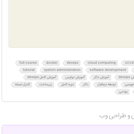
full course
docker
devops
cloud computing
ci/cd
tutorial
system administration
software development
devo
آموزش داکر
آموزش دواپس
آموزش کامل devops
‌نویسی
توسعه نرم‌افزار
داکر
دوره کامل
زیرساخت
کنترل نسخه
یودمی
ی و طراحی وب‎