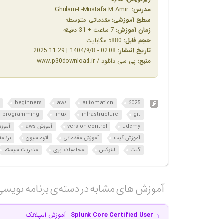
مدرس:
Ghulam-E-Mustafa M.Amir
سطح آموزشی:
مقدماتی, متوسطه
زمان آموزش:
7 ساعت + 31 دقیقه
حجم فایل:
5880 مگابایت
تاریخ انتشار:
02:08 - 1404/9/8 | 2025.11.29
منبع:
پی سی دانلود / www.p30download.ir
beginners
aws
automation
2025
programming
linux
infrastructure
git
udemy
version control
آموزش aws
آموزش ps
آموزش گیت
آموزش مقدماتی
اتوماسیون
برنامه
گیت
لینوکس
محاسبات ابری
مدیریت سیستم
آموزش های مشابه در دسته‌ی‌ برنامه نویس
Splunk Core Certified User
- آموزش اسپلانک