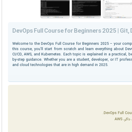
DevOps Full Course for Beginners 2025 | Git,
Welcome to the DevOps Full Course for Beginners 2025 – your compl
this course, you’ll start from scratch and learn everything about Dev
CI/CD, AWS, and Kubernetes. Each topic is explained in a practical, beg
by-step guidance. Whether you are a student, developer, or IT profes
and cloud technologies that are in high demand in 2025.
More info ( ↓ open / close ↑ )