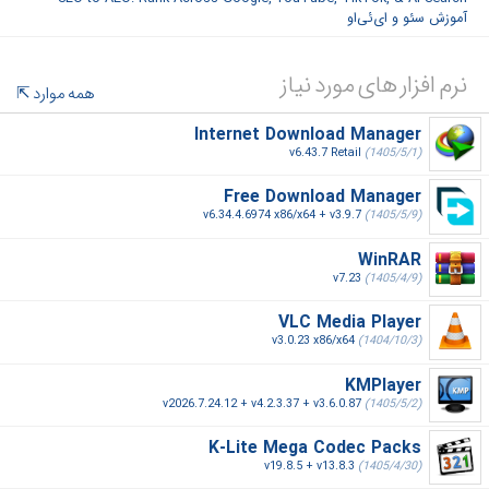
آموزش سئو و ای‌ئی‌او
نرم افزار های مورد نیاز
همه موارد
Internet Download Manager
v6.43.7 Retail
(1405/5/1)
Free Download Manager
v6.34.4.6974 x86/x64 + v3.9.7
(1405/5/9)
WinRAR
v7.23
(1405/4/9)
VLC Media Player
v3.0.23 x86/x64
(1404/10/3)
KMPlayer
v2026.7.24.12 + v4.2.3.37 + v3.6.0.87
(1405/5/2)
K-Lite Mega Codec Packs
v19.8.5 + v13.8.3
(1405/4/30)