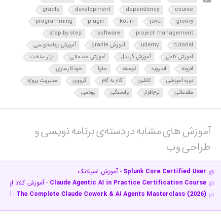
gradle
development
dependency
course
programming
plugin
kotlin
java
groovy
step by step
software
project management
tutorial
udemy
آموزش gradle
آموزش برنامه‌نویسی
آموزش کامل
آموزش گریدل
آموزش مقدماتی
ابزار ساخت
افزونه
اندروید
توسعه
جاوا
خودکارسازی
دوره آموزشی
کاتلین
گام به گام
گرووی
مدیریت پروژه
مقدماتی
نرم‌افزار
وابستگی
یودمی
آموزش های مشابه در دسته‌ی‌ برنامه نویسی و
طراحی وب‎
Splunk Core Certified User
- آموزش اسپلانک
Claude Agentic AI in Practice Certification Course
- آموزش کلاد ای‌آی
The Complete Claude Cowork & AI Agents Masterclass (2026)
- آموز