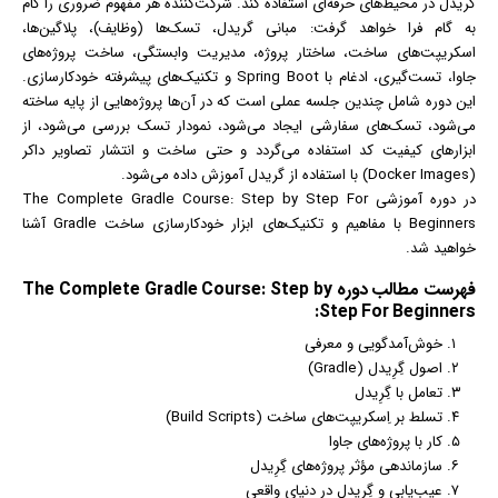
گریدل در محیط‌های حرفه‌ای استفاده کند. شرکت‌کننده هر مفهوم ضروری را گام
به گام فرا خواهد گرفت: مبانی گریدل، تسک‌ها (وظایف)، پلاگین‌ها،
اسکریپت‌های ساخت، ساختار پروژه، مدیریت وابستگی، ساخت پروژه‌های
جاوا، تست‌گیری، ادغام با Spring Boot و تکنیک‌های پیشرفته خودکارسازی.
این دوره شامل چندین جلسه عملی است که در آن‌ها پروژه‌هایی از پایه ساخته
می‌شود، تسک‌های سفارشی ایجاد می‌شود، نمودار تسک بررسی می‌شود، از
ابزارهای کیفیت کد استفاده می‌گردد و حتی ساخت و انتشار تصاویر داکر
(Docker Images) با استفاده از گریدل آموزش داده می‌شود.
در دوره آموزشی The Complete Gradle Course: Step by Step For
Beginners با مفاهیم و تکنیک‌های ابزار خودکارسازی ساخت Gradle آشنا
خواهید شد.
فهرست مطالب دوره The Complete Gradle Course: Step by
Step For Beginners:
خوش‌آمدگویی و معرفی
اصول گِرِیدل (Gradle)
تعامل با گِرِیدل
تسلط بر اِسکریپت‌های ساخت (Build Scripts)
کار با پروژه‌های جاوا
سازماندهی مؤثر پروژه‌های گِرِیدل
عیب‌یابی و گِرِیدل در دنیای واقعی