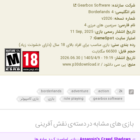
شرکت سازنده:
Gearbox Software
نام انگلیسی:
Borderlands 4
شماره نسخه:
v2026
نام فارسی:
سرزمین های مرزی 4
تاریخ انتشار رسمی بازی:
‎11 Sep, 2025
امتیاز سایت GameSpot:‏
7
رده بندی سنی:
بازی مناسب برای افراد بالای 18 سال (دارای خشونت زیاد)
حجم فایل:
66500 مگابایت
تاریخ انتشار:
19:19 - 1405/4/9 | 2026.06.30
منبع:
پی سی دانلود / www.p30download.ir
borderlands
adventure
action
2k
gearbox software
role playing
بازی
بازی کامپیوتر
بازی های مشابه در دسته‌ی‌ نقش آفرینی‎
Assassin's Creed Shadows
- بازی اساسینز کرید سایه ها