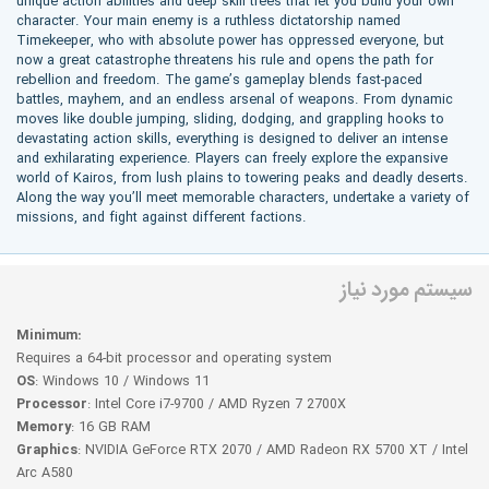
unique action abilities and deep skill trees that let you build your own
character. Your main enemy is a ruthless dictatorship named
Timekeeper, who with absolute power has oppressed everyone, but
now a great catastrophe threatens his rule and opens the path for
rebellion and freedom. The game’s gameplay blends fast-paced
battles, mayhem, and an endless arsenal of weapons. From dynamic
moves like double jumping, sliding, dodging, and grappling hooks to
devastating action skills, everything is designed to deliver an intense
and exhilarating experience. Players can freely explore the expansive
world of Kairos, from lush plains to towering peaks and deadly deserts.
Along the way you’ll meet memorable characters, undertake a variety of
missions, and fight against different factions.
سیستم مورد نیاز
Minimum:
Requires a 64-bit processor and operating system
OS
: Windows 10 / Windows 11
Processor
: Intel Core i7-9700 / AMD Ryzen 7 2700X
Memory
: 16 GB RAM
Graphics
: NVIDIA GeForce RTX 2070 / AMD Radeon RX 5700 XT / Intel
Arc A580