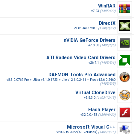
WinRAR
v7.23
(1405/4/9)
DirectX
v9.0c June 2010
(1389/3/17)
nVIDIA GeForce Drivers
v610.88
(1405/5/6)
ATI Radeon Video Card Drivers
v26.7.1
(1405/5/6)
DAEMON Tools Pro Advanced
v8.3.0.0767 Pro + Ultra v6.1.0.1723 + Lite v12.6.0.2461 + Free v12.6.0.2460
(1405/5/5)
Virtual CloneDrive
v5.5.3.0
(1403/12/15)
Flash Player
v32.0.0.453
(1399/8/20)
Microsoft Visual C++‎
v2002 to 2022 (All Versions)
(1405/3/16)