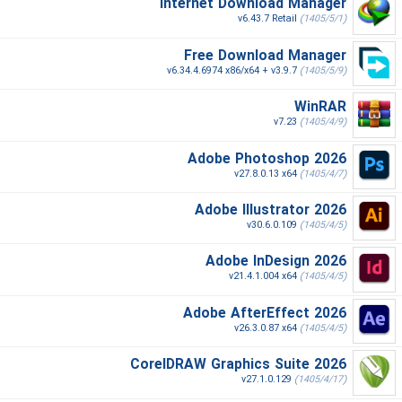
Internet Download Manager
v6.43.7 Retail
(1405/5/1)
Free Download Manager
v6.34.4.6974 x86/x64 + v3.9.7
(1405/5/9)
WinRAR
v7.23
(1405/4/9)
Adobe Photoshop 2026
v27.8.0.13 x64
(1405/4/7)
Adobe Illustrator 2026
v30.6.0.109
(1405/4/5)
Adobe InDesign 2026
v21.4.1.004 x64
(1405/4/5)
Adobe AfterEffect 2026
v26.3.0.87 x64
(1405/4/5)
CorelDRAW Graphics Suite 2026
v27.1.0.129
(1405/4/17)