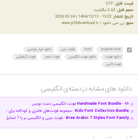
فرمت فایل:
OTF
حجم فایل:
2.62 مگابایت
تاریخ انتشار:
13:22 - 1404/12/13 | 2026.03.04
منبع:
پی سی دانلود / www.p30download.ir
english font
font
افکت متن
دانلود ابزار طراحی
دانلود فونت
دانلود فونت انگلیسی
فونت امضا
فونت گرافیکی
فونت لاتین
دانلود های مشابه در دسته‌ی‌ انگلیسی‎
- 49 فونت انگلیسی دست نویس
Handmade Font Bundle
Kids Font Collection Bundle
- مجموعه فونت‌های فانتزی و کودکانه برای طرا
Bree Arabic 7 Styles Font Family
- فونت عربی و انگلیسی بر با 7 استایل مختلف