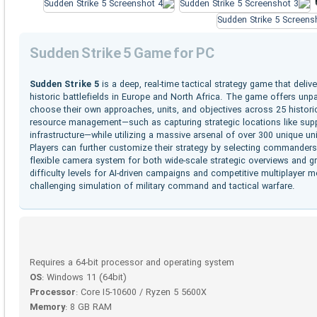
Sudden Strike 5 Game for PC
Sudden Strike 5
is a deep, real-time tactical strategy game that deli
historic battlefields in Europe and North Africa. The game offers unpa
choose their own approaches, units, and objectives across 25 histori
resource management—such as capturing strategic locations like supp
infrastructure—while utilizing a massive arsenal of over 300 unique uni
Players can further customize their strategy by selecting commanders wit
flexible camera system for both wide-scale strategic overviews and gra
difficulty levels for AI-driven campaigns and competitive multiplayer
challenging simulation of military command and tactical warfare.
Requires a 64-bit processor and operating system
OS
: Windows 11 (64bit)
Processor
: Core I5-10600 / Ryzen 5 5600X
Memory
: 8 GB RAM