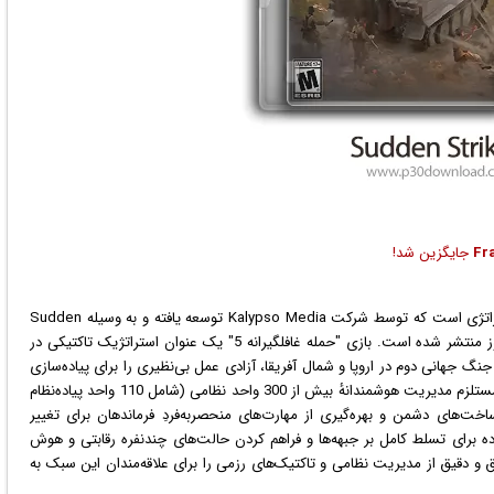
Fr
جایگزین شد!
ویدئویی در سبک اکشن و استراتژی است که توسط شرکت Kalypso Media توسعه یافته و به وسیله Sudden
ز
منتشر شده است. بازی "حمله غافلگیرانه 5" یک عنوان استراتژیک تاکتیکی در
یق نبردهای جنگ جهانی دوم در اروپا و شمال آفریقا، آزادی عمل بی‌نظیری را برای پیاده‌سازی
استراتژی‌های متنوع به بازیکن می‌دهد. در این بازی، پیروزی مستلزم مدیریت هوشمندانهٔ بیش از 300 واحد نظامی (شامل 110 واحد پیاده‌نظام
رساخت‌های دشمن و بهره‌گیری از مهارت‌های منحصربه‌فردِ فرماندهان برای تغییر
ده برای تسلط کامل بر جبهه‌ها و فراهم کردن حالت‌های چندنفره رقابتی و هوش
خی، تجربه‌ای عمیق و دقیق از مدیریت نظامی و تاکتیک‌های رزمی را برای علاقه‌مندان این سبک به