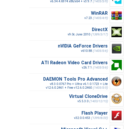
v6.34.4.6974 x86/x64 + v3.9.7
(1405/5/9)
WinRAR
v7.23
(1405/4/9)
DirectX
v9.0c June 2010
(1389/3/17)
nVIDIA GeForce Drivers
v610.88
(1405/5/6)
ATI Radeon Video Card Drivers
v26.7.1
(1405/5/6)
DAEMON Tools Pro Advanced
v8.3.0.0767 Pro + Ultra v6.1.0.1723 + Lite
v12.6.0.2461 + Free v12.6.0.2460
(1405/5/5)
Virtual CloneDrive
v5.5.3.0
(1403/12/15)
Flash Player
v32.0.0.453
(1399/8/20)