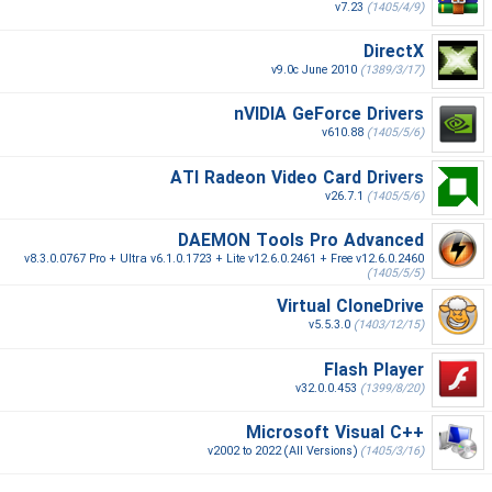
v7.23
(1405/4/9)
DirectX
v9.0c June 2010
(1389/3/17)
nVIDIA GeForce Drivers
v610.88
(1405/5/6)
ATI Radeon Video Card Drivers
v26.7.1
(1405/5/6)
DAEMON Tools Pro Advanced
v8.3.0.0767 Pro + Ultra v6.1.0.1723 + Lite v12.6.0.2461 + Free v12.6.0.2460
(1405/5/5)
Virtual CloneDrive
v5.5.3.0
(1403/12/15)
Flash Player
v32.0.0.453
(1399/8/20)
Microsoft Visual C++‎
v2002 to 2022 (All Versions)
(1405/3/16)