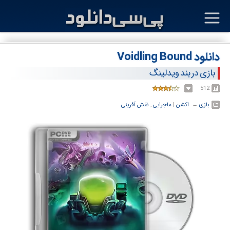
دانلود Voidling Bound
بازی در بند ویدلینگ
512
بازی
← ‏
اکشن
‏|
ماجرایی
,
نقش آفرینی