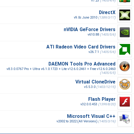
v7.23
(1405/4/9)
DirectX
v9.0c June 2010
(1389/3/17)
nVIDIA GeForce Drivers
v610.88
(1405/5/6)
ATI Radeon Video Card Drivers
v26.7.1
(1405/5/6)
DAEMON Tools Pro Advanced
v8.3.0.0767 Pro + Ultra v6.1.0.1723 + Lite v12.6.0.2461 + Free v12.6.0.2460
(1405/5/5)
Virtual CloneDrive
v5.5.3.0
(1403/12/15)
Flash Player
v32.0.0.453
(1399/8/20)
Microsoft Visual C++‎
v2002 to 2022 (All Versions)
(1405/3/16)