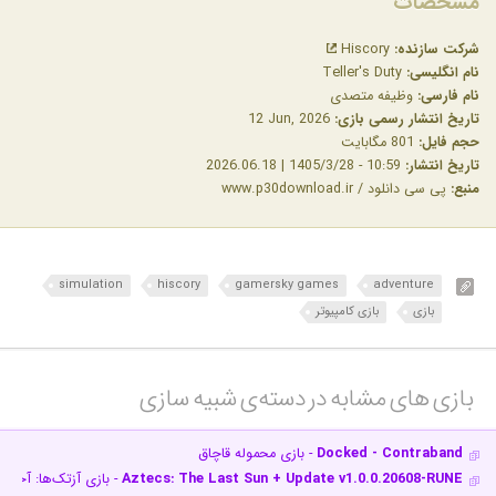
مشخصات
شرکت سازنده:
Hiscory
نام انگلیسی:
Teller's Duty
نام فارسی:
وظیفه متصدی
تاریخ انتشار رسمی بازی:
‎12 Jun, 2026
حجم فایل:
801 مگابایت
تاریخ انتشار:
10:59 - 1405/3/28 | 2026.06.18
منبع:
پی سی دانلود / www.p30download.ir
simulation
hiscory
gamersky games
adventure
بازی
بازی کامپیوتر
بازی های مشابه در دسته‌ی‌ شبیه سازی‎
Docked - Contraband
- بازی محموله قاچاق
Aztecs: The Last Sun + Update v1.0.0.20608-RUNE
- بازی آزتک‌ها: آخری