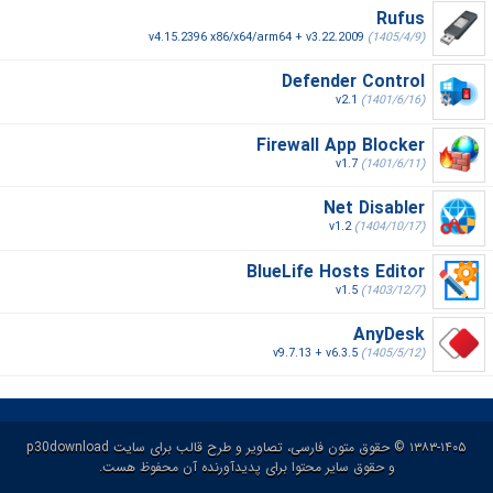
Rufus
v4.15.2396 x86/x64/arm64 + v3.22.2009
(1405/4/9)
Defender Control
v2.1
(1401/6/16)
Firewall App Blocker
v1.7
(1401/6/11)
Net Disabler
v1.2
(1404/10/17)
BlueLife Hosts Editor
v1.5
(1403/12/7)
AnyDesk
v9.7.13 + v6.3.5
(1405/5/12)
۱۳۸۳-۱۴۰۵ © حقوق متون فارسی، تصاویر و طرح قالب برای سایت p30download
و حقوق سایر محتوا برای پدیدآورنده آن محفوظ هست.