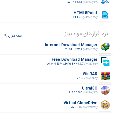
v6.1.0.92/63
(1405/5/17)
HTML5Point
v4.1.75
(1405/5/17)
نرم افزار های مورد نیاز
همه موارد
Internet Download Manager
v6.43.8 Retail
(1405/5/17)
Free Download Manager
v6.34.4.6974 x86/x64 + v3.9.7
(1405/5/9)
WinRAR
v7.23
(1405/4/9)
UltraISO
v9.7.6.3860
(1402/4/17)
Virtual CloneDrive
v5.5.3.0
(1403/12/15)