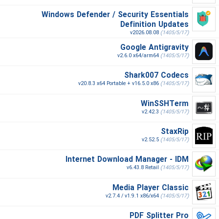
Windows Defender / Security Essentials
Definition Updates
v2026.08.08
(1405/5/17)
Google Antigravity
v2.6.0 x64/arm64
(1405/5/17)
Shark007 Codecs
v20.8.3 x64 Portable + v16.5.0 x86
(1405/5/17)
WinSSHTerm
v2.42.3
(1405/5/17)
StaxRip
v2.52.5
(1405/5/17)
Internet Download Manager - IDM
v6.43.8 Retail
(1405/5/17)
Media Player Classic
v2.7.4 / v1.9.1 x86/x64
(1405/5/17)
PDF Splitter Pro