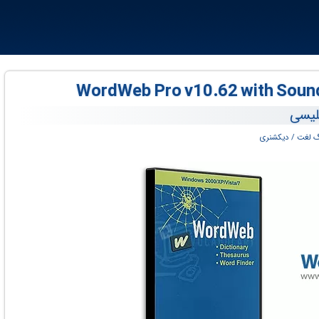
گلیسی
 لغت / دیکشنری