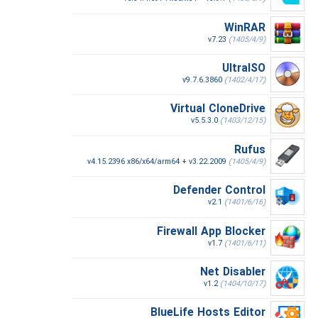
WinRAR
v7.23
(1405/4/9)
UltraISO
v9.7.6.3860
(1402/4/17)
Virtual CloneDrive
v5.5.3.0
(1403/12/15)
Rufus
v4.15.2396 x86/x64/arm64 + v3.22.2009
(1405/4/9)
Defender Control
v2.1
(1401/6/16)
Firewall App Blocker
v1.7
(1401/6/11)
Net Disabler
v1.2
(1404/10/17)
BlueLife Hosts Editor