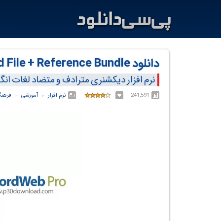
دانلود WordWeb Pro v10.62 with Sound File + Reference Bundle
نرم افزار دیکشنری مترادف و متضاد لغات ان
241,591
نرم افزار
← ‏
آموزشی
← ‏
فرهنگ