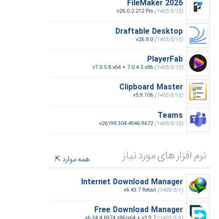
FileMaker 2026
v26.0.2.212 Pro
(1405/5/15)
Draftable Desktop
v26.8.0
(1405/5/15)
PlayerFab
v7.0.5.8 x64 + 7.0.4.5 x86
(1405/5/15)
Clipboard Master
v5.9.106
(1405/5/15)
Teams
v26198.304.4946.9672
(1405/5/15)
نرم افزار های مورد نیاز
همه موارد
Internet Download Manager
v6.43.7 Retail
(1405/5/1)
Free Download Manager
v6.34.4.6974 x86/x64 + v3.9.7
(1405/5/9)