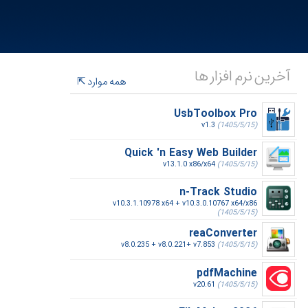
آخرین نرم افزار ها
همه موارد
UsbToolbox Pro
v1.3
(1405/5/15)
Quick 'n Easy Web Builder
v13.1.0 x86/x64
(1405/5/15)
n-Track Studio
v10.3.1.10978 x64 + v10.3.0.10767 x64/x86
(1405/5/15)
reaConverter
v8.0.235 + v8.0.221+ v7.853
(1405/5/15)
pdfMachine
v20.61
(1405/5/15)