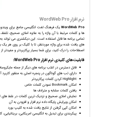
نرم افزار WordWeb Pro
WordWeb Pro
یک فرهنگ لغت انگلیسی جامع برای
ویندوز
تمامی برنامه ها قابل استفاده است. این دیکشنری می تواند به
های یافت شده برای واژه موردنظر، تا با کلیک بر روی هر یک ب
اصطلاحات را درک کنید، برای شما بسیار پرکاربردتر و مفیدتر ا
قابلیت‌های کلیدی
نرم افزار
WordWeb Pro:
قابل دسترس در اغلب برنامه های دیگر از جمله مایکروسا
دارای تب های گوناگون در پنجره اصلی به منظور کاربرد آ
Highlight کردن کلمات پرکاربردتر
امکان Bookmark نمودن کلمات خاص
یافتن کلمات مشابه و مترادف ها
نمایش املای صحیح و نزدیک ترین کلمات در غلط های ا
امکان ویرایش پایگاه داده نرم افزار و افزودن به آن
امکان کپی گرفتن از نتایج یافت شده به کلیپ بورد
پیکربندی برای تبدیل به انگلیسی امریکایی، بریتانیایی، کا