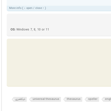
More info ( ↓ open / close ↑ )
OS:
Windows 7, 8, 10 or 11
engl
speller
thesaurus
universal thesaurus
دیکشنری