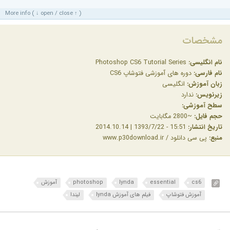
More info ( ↓ open / close ↑ )
مشخصات
نام انگلیسی:
Photoshop CS6 Tutorial Series
نام فارسی:
دوره های آموزشی فتوشاپ CS6
زبان آموزش:
انگلیسی
زیرنویس:
ندارد
سطح آموزشی:
حجم فایل:
~2800 مگابایت
تاریخ انتشار:
15:51 - 1393/7/22 | 2014.10.14
منبع:
پی سی دانلود / www.p30download.ir
cs6
essential
lynda
photoshop
آموزش
آموزش فتوشاپ
فیلم های آموزش lynda
لیندا