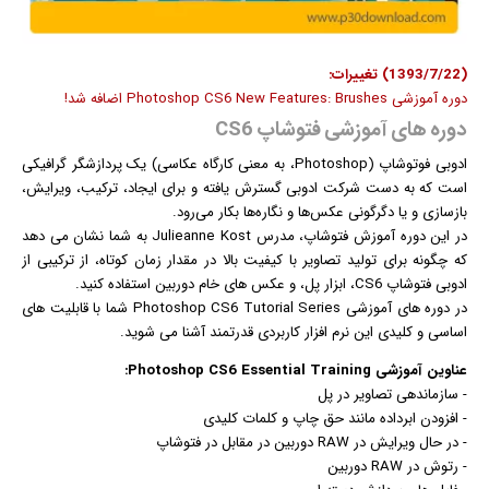
(1393/7/22) تغییرات:
دوره آموزشی Photoshop CS6 New Features: Brushes اضافه شد!
دوره های آموزشی فتوشاپ CS6
ادوبی فوتوشاپ (Photoshop، به معنی کارگاه عکاسی) یک پردازشگر
گرافیک
ی
است که به دست شرکت ادوبی گسترش یافته و برای ایجاد، ترکیب، ویرایش،
بازسازی و یا دگرگونی
عکس
‌ها و نگاره‌ها بکار می‌رود.
در این دوره آموزش فتوشاپ، مدرس Julieanne Kost به شما نشان می دهد
که چگونه برای تولید تصاویر با کیفیت بالا در مقدار زمان کوتاه، از ترکیبی از
ادوبی فتوشاپ CS6، ابزار پل، و عکس های خام دوربین استفاده کنید.
در دوره های آموزشی Photoshop CS6 Tutorial Series شما با قابلیت های
اساسی و کلیدی این
نرم افزار
کاربردی قدرتمند آشنا می شوید.
عناوین آموزشی Photoshop CS6 Essential Training:
- سازماندهی تصاویر در پل
- افزودن ابرداده مانند حق چاپ و کلمات کلیدی
- در حال ویرایش در RAW دوربین در مقابل در فتوشاپ
- رتوش در RAW دوربین