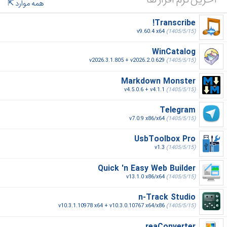
همه موارد
Transcribe!
v9.60.4 x64
(1405/5/15)
WinCatalog
v2026.3.1.805 + v2026.2.0.629
(1405/5/15)
Markdown Monster
v4.5.0.6 + v4.1.1
(1405/5/15)
Telegram
v7.0.9 x86/x64
(1405/5/15)
UsbToolbox Pro
v1.3
(1405/5/15)
Quick 'n Easy Web Builder
v13.1.0 x86/x64
(1405/5/15)
n-Track Studio
v10.3.1.10978 x64 + v10.3.0.10767 x64/x86
(1405/5/15)
reaConverter