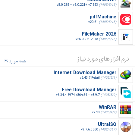
v8.0.235 + v8.0.221+ v7.853
(1405/5/15)
pdfMachine
v20.61
(1405/5/15)
FileMaker 2026
v26.0.2.212 Pro
(1405/5/15)
نرم افزار های مورد نیاز
همه موارد
Internet Download Manager
v6.43.7 Retail
(1405/5/1)
Free Download Manager
v6.34.4.6974 x86/x64 + v3.9.7
(1405/5/9)
WinRAR
v7.23
(1405/4/9)
UltraISO
v9.7.6.3860
(1402/4/17)