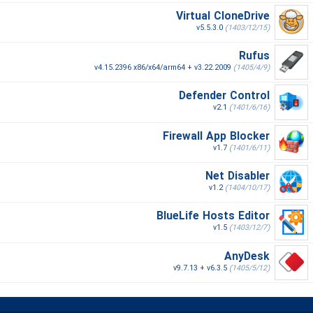
Virtual CloneDrive
v5.5.3.0
(1403/12/15)
Rufus
v4.15.2396 x86/x64/arm64 + v3.22.2009
(1405/4/9)
Defender Control
v2.1
(1401/6/16)
Firewall App Blocker
v1.7
(1401/6/11)
Net Disabler
v1.2
(1404/10/17)
BlueLife Hosts Editor
v1.5
(1403/12/7)
AnyDesk
v9.7.13 + v6.3.5
(1405/5/12)