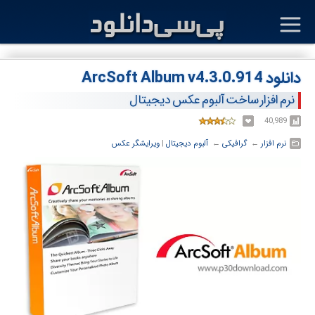
دانلود ArcSoft Album v4.3.0.914
نرم افزار ساخت آلبوم عکس دیجیتال
40,989
نرم افزار
← ‏
گرافیکی
← ‏
آلبوم دیجیتال
‏|
ویرایشگر عکس