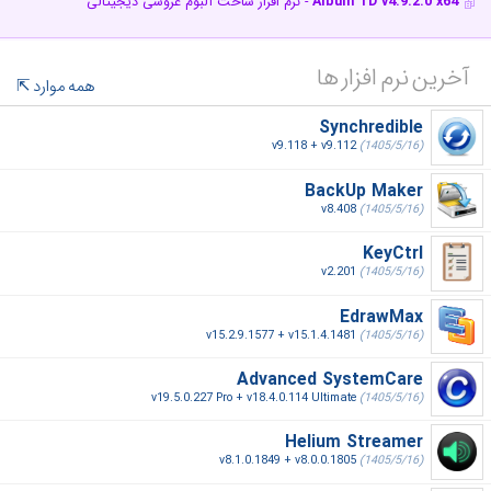
Album TD v4.9.2.0 x64
- نرم افزار ساخت آلبوم عروسی دیجیتالی
آخرین نرم افزار ها
همه موارد
Synchredible
v9.118 + v9.112
(1405/5/16)
BackUp Maker
v8.408
(1405/5/16)
KeyCtrl
v2.201
(1405/5/16)
EdrawMax
v15.2.9.1577 + v15.1.4.1481
(1405/5/16)
Advanced SystemCare
v19.5.0.227 Pro + v18.4.0.114 Ultimate
(1405/5/16)
Helium Streamer
v8.1.0.1849 + v8.0.0.1805
(1405/5/16)