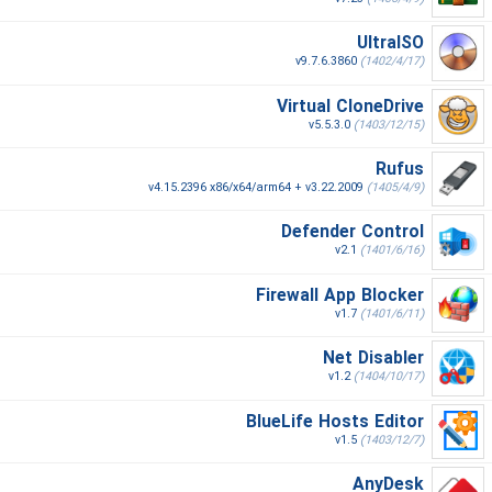
UltraISO
v9.7.6.3860
(1402/4/17)
Virtual CloneDrive
v5.5.3.0
(1403/12/15)
Rufus
v4.15.2396 x86/x64/arm64 + v3.22.2009
(1405/4/9)
Defender Control
v2.1
(1401/6/16)
Firewall App Blocker
v1.7
(1401/6/11)
Net Disabler
v1.2
(1404/10/17)
BlueLife Hosts Editor
v1.5
(1403/12/7)
AnyDesk