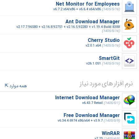
Net Monitor for Employees
v6.7.2 x64/x86 + v6.6.4 x64/x86
(1405/5/16)
Ant Download Manager
v2.17.7.96580 + v2.16.8.92751 + v2.16.5.92283 + v1.19.4 Build 8388
(1405/5/16)
Cherry Studio
v2.0.1 x64
(1405/5/16)
SmartGit
v26.1.051
(1405/5/16)
نرم افزار های مورد نیاز
همه موارد
Internet Download Manager
v6.43.7 Retail
(1405/5/1)
Free Download Manager
v6.34.4.6974 x86/x64 + v3.9.7
(1405/5/9)
WinRAR
v7.23
(1405/4/9)