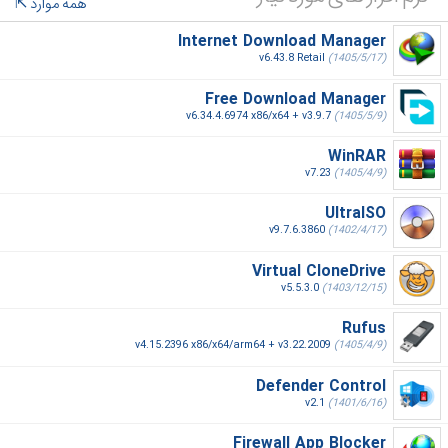
همه موارد
Internet Download Manager
v6.43.8 Retail
(1405/5/17)
Free Download Manager
v6.34.4.6974 x86/x64 + v3.9.7
(1405/5/9)
WinRAR
v7.23
(1405/4/9)
UltraISO
v9.7.6.3860
(1402/4/17)
Virtual CloneDrive
v5.5.3.0
(1403/12/15)
Rufus
v4.15.2396 x86/x64/arm64 + v3.22.2009
(1405/4/9)
Defender Control
v2.1
(1401/6/16)
Firewall App Blocker