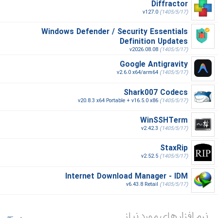
Diffractor
v127.0
(1405/5/17)
Windows Defender / Security Essentials
Definition Updates
v2026.08.08
(1405/5/17)
Google Antigravity
v2.6.0 x64/arm64
(1405/5/17)
Shark007 Codecs
v20.8.3 x64 Portable + v16.5.0 x86
(1405/5/17)
WinSSHTerm
v2.42.3
(1405/5/17)
StaxRip
v2.52.5
(1405/5/17)
Internet Download Manager - IDM
v6.43.8 Retail
(1405/5/17)
نرم افزار های مورد نیاز