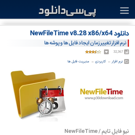
دانلود NewFileTime v8.28 x86/x64
نرم افزار تغییر زمان ایجاد فایل ها و پوشه ها
32,367
نرم افزار
← ‏
کاربردی
← ‏
مدیریت فایل ها
نیو فایل تایم / NewFileTime