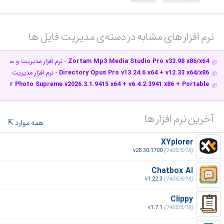
نرم افزار های مشابه در دسته‌ی‌ مدیریت فایل ها‎
Zortam Mp3 Media Studio Pro v33.98 x86/x64
- نرم افزار مدیریت و سازمان
Directory Opus Pro v13.24.6 x64 + v12.33 x64/x86
- نرم افزار مدیریت فایل
ager Photo Supreme v2026.3.1.9415 x64 + v6.4.2.3941 x86 + Portable
آخرین نرم افزار ها
همه موارد
XYplorer
v28.30.1700
(1405/5/18)
Chatbox AI
v1.22.3
(1405/5/18)
Clippy
v1.7.1
(1405/5/18)