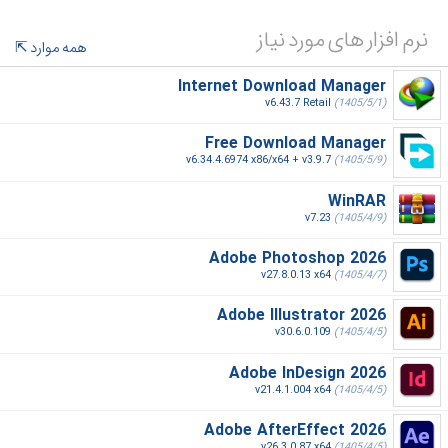
نرم افزار های مورد نیاز
همه موارد
Internet Download Manager
v6.43.7 Retail
(1405/5/1)
Free Download Manager
v6.34.4.6974 x86/x64 + v3.9.7
(1405/5/9)
WinRAR
v7.23
(1405/4/9)
Adobe Photoshop 2026
v27.8.0.13 x64
(1405/4/7)
Adobe Illustrator 2026
v30.6.0.109
(1405/4/5)
Adobe InDesign 2026
v21.4.1.004 x64
(1405/4/5)
Adobe AfterEffect 2026
v26.3.0.87 x64
(1405/4/5)