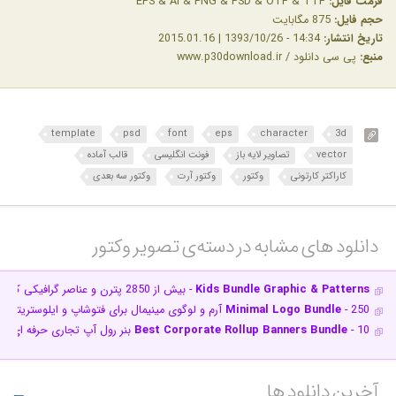
فرمت فایل:
EPS & AI & PNG & PSD & OTF & TTF
حجم فایل:
875 مگابایت
تاریخ انتشار:
14:34 - 1393/10/26 | 2015.01.16
منبع:
پی سی دانلود / www.p30download.ir
template
psd
font
eps
character
3d
vector
تصاویر لایه باز
فونت انگلیسی
قالب آماده
کاراکتر کارتونی
وکتور
وکتور آرت
وکتور سه بعدی
دانلود های مشابه در دسته‌ی‌ تصویر وکتور‎
Kids Bundle Graphic & Patterns
- بیش از 2850 پترن و عناصر گرافیکی کودکانه
- 250 آرم و لوگوی مینیمال برای فتوشاپ و ایلوستریتور
Minimal Logo Bundle
- 10 بنر رول آپ تجاری حرفه ای برای فتوشاپ، ایلوستریتور، ایندیزاین
Best Corporate Rollup Banners Bundle
آخرین دانلود ها