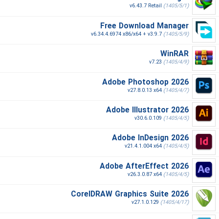
v6.43.7 Retail
(1405/5/1)
Free Download Manager
v6.34.4.6974 x86/x64 + v3.9.7
(1405/5/9)
WinRAR
v7.23
(1405/4/9)
Adobe Photoshop 2026
v27.8.0.13 x64
(1405/4/7)
Adobe Illustrator 2026
v30.6.0.109
(1405/4/5)
Adobe InDesign 2026
v21.4.1.004 x64
(1405/4/5)
Adobe AfterEffect 2026
v26.3.0.87 x64
(1405/4/5)
CorelDRAW Graphics Suite 2026
v27.1.0.129
(1405/4/17)