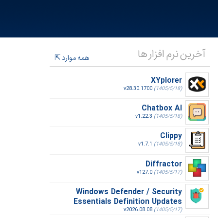
آخرین نرم افزار ها
همه موارد
XYplorer
v28.30.1700
(1405/5/18)
Chatbox AI
v1.22.3
(1405/5/18)
Clippy
v1.7.1
(1405/5/18)
Diffractor
v127.0
(1405/5/17)
Windows Defender / Security
Essentials Definition Updates
v2026.08.08
(1405/5/17)