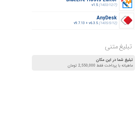
BlueLife Hosts Editor
v1.5
(1403/12/7)
AnyDesk
v9.7.13 + v6.3.5
(1405/5/12)
تبلیغ متنی
تبلیغ شما در این مکان
ماهیانه با پرداخت فقط 2,550,000 تومان