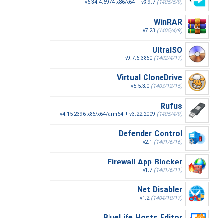
v6.34.4.6974 x86/x64 + v3.9.7
(1405/5/9)
WinRAR
v7.23
(1405/4/9)
UltraISO
v9.7.6.3860
(1402/4/17)
Virtual CloneDrive
v5.5.3.0
(1403/12/15)
Rufus
v4.15.2396 x86/x64/arm64 + v3.22.2009
(1405/4/9)
Defender Control
v2.1
(1401/6/16)
Firewall App Blocker
v1.7
(1401/6/11)
Net Disabler
v1.2
(1404/10/17)