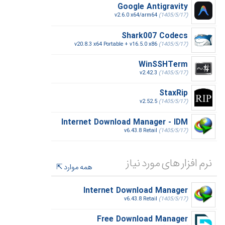
Google Antigravity
v2.6.0 x64/arm64
(1405/5/17)
Shark007 Codecs
v20.8.3 x64 Portable + v16.5.0 x86
(1405/5/17)
WinSSHTerm
v2.42.3
(1405/5/17)
StaxRip
v2.52.5
(1405/5/17)
Internet Download Manager - IDM
v6.43.8 Retail
(1405/5/17)
نرم افزار های مورد نیاز
همه موارد
Internet Download Manager
v6.43.8 Retail
(1405/5/17)
Free Download Manager